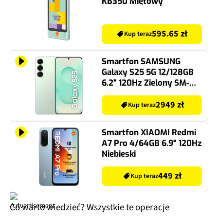
KB350 Miętowy
595.65 zł
Kup teraz
Smartfon SAMSUNG
Galaxy S25 5G 12/128GB
6.2" 120Hz Zielony SM-
S931
2949 zł
Kup teraz
Smartfon XIAOMI Redmi
A7 Pro 4/64GB 6.9" 120Hz
Niebieski
449 zł
Kup teraz
Co warto wiedzieć? Wszystkie te operacje