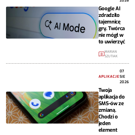
2026
Google AI
zdradziło
tajemnicę
gry. Twórca
nie mógł w
to uwierzyć
MARIAN
0
SZUTIAK
07
APLIKACJE
SIE
2026
Twoja
aplikacja do
SMS-ów ze
zmianą.
Chodzi o
jeden
element