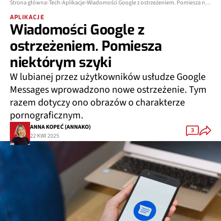
Strona główna
Tech
Aplikacje
Wiadomości Google z ostrzeżeniem. Pomiesza niektórym szyki
APLIKACJE
Wiadomości Google z
ostrzeżeniem. Pomiesza
niektórym szyki
W lubianej przez użytkowników usłudze Google
Messages wprowadzono nowe ostrzeżenie. Tym
razem dotyczy ono obrazów o charakterze
pornograficznym.
ANNA KOPEĆ (ANNAKO)
3
22 KWI 2025