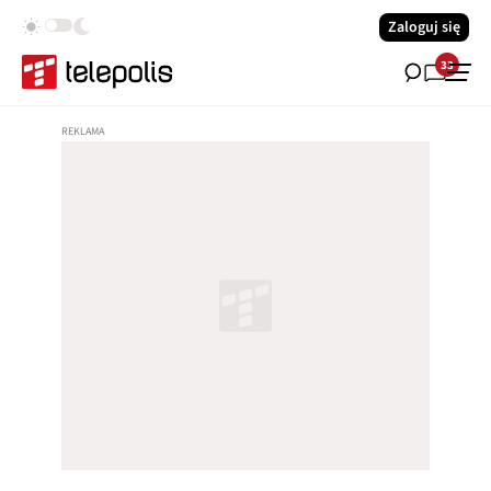
Zaloguj się
33