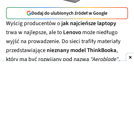
Dodaj do ulubionych źródeł w Google
Wyścig producentów o
jak najcieńsze laptopy
trwa w najlepsze, ale to
Lenovo
może niedługo
wyjść na prowadzenie. Do sieci trafiły materiały
przedstawiające
nieznany model ThinkBooka
,
który ma być rozwijany pod nazwą
"Aeroblade"
.
Jego obudowa wygląda
wręcz absurdalnie
smukło.