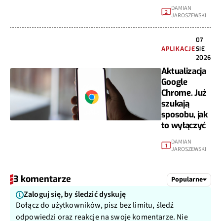
DAMIAN
2
JAROSZEWSKI
07
APLIKACJE
SIE
2026
Aktualizacja
Google
Chrome. Już
szukają
sposobu, jak
to wyłączyć
DAMIAN
1
JAROSZEWSKI
3 komentarze
Popularne
Zaloguj się, by śledzić dyskuję
Dołącz do użytkowników, pisz bez limitu, śledź
odpowiedzi oraz reakcje na swoje komentarze. Nie