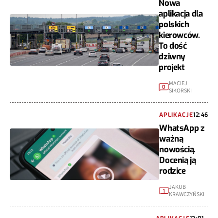
Nowa
aplikacja dla
polskich
kierowców.
To dość
dziwny
projekt
MACIEJ
0
SIKORSKI
APLIKACJE
12:46
WhatsApp z
ważną
nowością.
Docenią ją
rodzice
JAKUB
1
KRAWCZYŃSKI