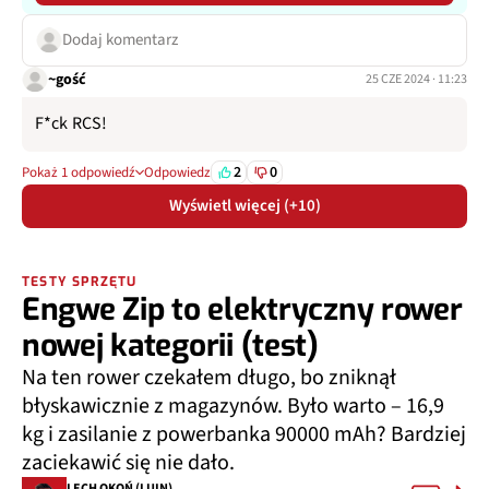
Dodaj komentarz
~gość
25 CZE 2024 · 11:23
F*ck RCS!
2
0
Pokaż 1 odpowiedź
Odpowiedz
Wyświetl więcej (+10)
TESTY SPRZĘTU
Engwe Zip to elektryczny rower
nowej kategorii (test)
Na ten rower czekałem długo, bo zniknął
błyskawicznie z magazynów. Było warto – 16,9
kg i zasilanie z powerbanka 90000 mAh? Bardziej
zaciekawić się nie dało.
LECH OKOŃ (LUIN)