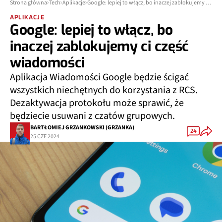
Strona główna
Tech
Aplikacje
Google: lepiej to włącz, bo inaczej zablokujemy ci część wiadomości
APLIKACJE
Google: lepiej to włącz, bo
inaczej zablokujemy ci część
wiadomości
Aplikacja Wiadomości Google będzie ścigać
wszystkich niechętnych do korzystania z RCS.
Dezaktywacja protokołu może sprawić, że
będziecie usuwani z czatów grupowych.
BARTŁOMIEJ GRZANKOWSKI (GRZANKA)
24
25 CZE 2024