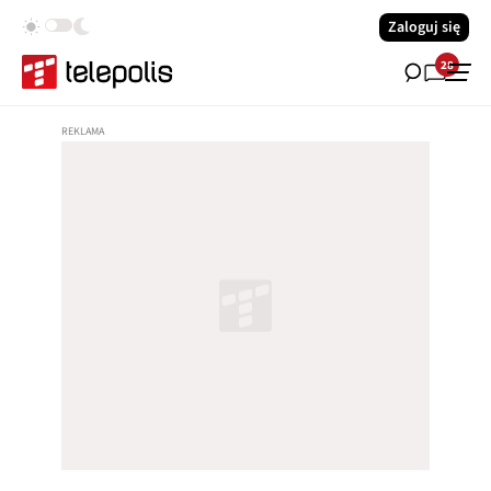
Zaloguj się
28