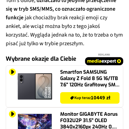
Tom’s Guide,
oznaczało to jedynie przełączenie
się w tryb SMS/MMS, co oznaczało ograniczone
funkcje
jak chociażby brak reakcji emoji czy
ankiet, ale wciąż można było z tego jakoś
korzystać. Wygląda jednak na to, że to trzeba o tym
pisać już tylko w trybie przeszłym.
REKLAMA
Wybrane okazje dla Ciebie
Smartfon SAMSUNG
Galaxy Z Fold 8 5G 16/1TB
7.6" 120Hz Grafitowy SM-
F971
10449 zł
Kup teraz
Monitor GIGABYTE Aorus
FO32U2P 31.5" OLED
3840x2160px 240Hz 0.03