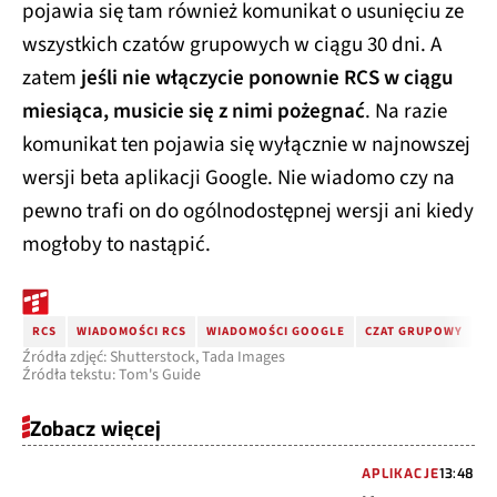
pojawia się tam również komunikat o usunięciu ze
wszystkich czatów grupowych w ciągu 30 dni. A
zatem
jeśli nie włączycie ponownie RCS w ciągu
miesiąca, musicie się z nimi pożegnać
. Na razie
komunikat ten pojawia się wyłącznie w najnowszej
wersji beta aplikacji Google. Nie wiadomo czy na
pewno trafi on do ogólnodostępnej wersji ani kiedy
mogłoby to nastąpić.
RCS
WIADOMOŚCI RCS
WIADOMOŚCI GOOGLE
CZAT GRUPOWY
Źródła zdjęć: Shutterstock, Tada Images
Źródła tekstu: Tom's Guide
Zobacz więcej
APLIKACJE
13:48