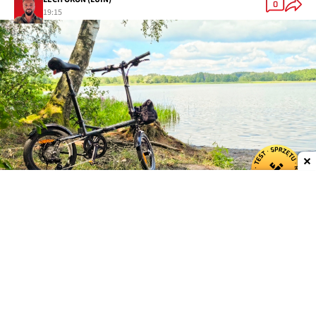
0
19:15
Dodaj do ulubionych źródeł w Google
Engwe wgryza się w segment Bromptona
Lekkie, łatwe do składania i transportu metrem czy
pociągiem miejskie rowery elektryczne były przez
długi czas domeną brytyjskiego Bromptona i