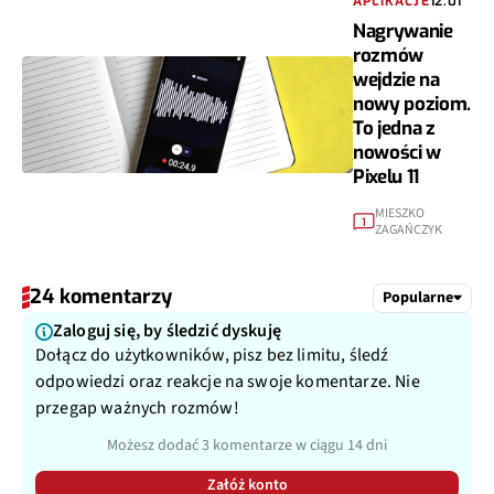
APLIKACJE
12:01
Nagrywanie
rozmów
wejdzie na
nowy poziom.
To jedna z
nowości w
Pixelu 11
MIESZKO
1
ZAGAŃCZYK
24 komentarzy
Popularne
Zaloguj się, by śledzić dyskuję
Dołącz do użytkowników, pisz bez limitu, śledź
odpowiedzi oraz reakcje na swoje komentarze. Nie
przegap ważnych rozmów!
Możesz dodać 3 komentarze w ciągu 14 dni
Załóż konto