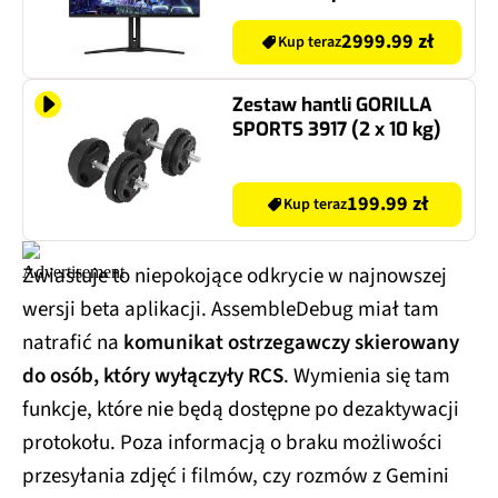
ms [GTG]
2999.99 zł
Kup teraz
Zestaw hantli GORILLA
SPORTS 3917 (2 x 10 kg)
199.99 zł
Kup teraz
Zwiastuje to niepokojące odkrycie w najnowszej
wersji beta aplikacji. AssembleDebug miał tam
natrafić na
komunikat ostrzegawczy skierowany
do osób, który wyłączyły RCS
. Wymienia się tam
funkcje, które nie będą dostępne po dezaktywacji
protokołu. Poza informacją o braku możliwości
przesyłania zdjęć i filmów, czy rozmów z Gemini