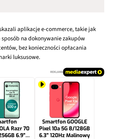
skazali aplikacje e-commerce, takie jak
ko sposób na dokonywanie zakupów
entów, bez konieczności opłacania
 marki luksusowe.
REKLAMA
artfon
Smartfon GOOGLE
LA Razr 70
Pixel 10a 5G 8/128GB
256GB 6.9"
6.3" 120Hz Malinowy