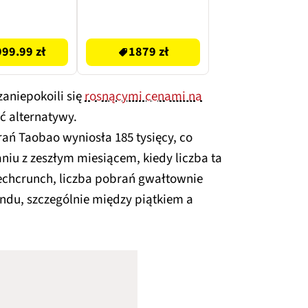
z Zielony
1879 zł
99.99 zł
1879 zł
aniepokoili się
rosnącymi cenami na
ać alternatywy.
ań Taobao wyniosła 185 tysięcy, co
iu z zeszłym miesiącem, kiedy liczba ta
Techcrunch, liczba pobrań gwałtownie
ndu, szczególnie między piątkiem a