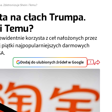
pa. Zdetronizuje Shein i Temu?
sta na cłach Trumpa.
 i Temu?
widentnie korzysta z ceł nałożonych przez
j piątki najpopularniejszych darmowych
SA.
Dodaj do ulubionych źródeł w Google
1