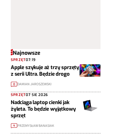
Najnowsze
SPRZĘT
07:19
Apple szykuje aż trzy sprzęty
z serii Ultra. Będzie drogo
DAMIAN JAROSZEWSKI
0
SPRZĘT
07 SIE 2026
Nadciąga laptop cienki jak
żyleta. To będzie wyjątkowy
sprzęt
PRZEMYSŁAW BANASIAK
4