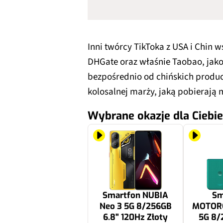
Inni twórcy TikToka z USA i Chin w
DHGate oraz właśnie Taobao, ja
bezpośrednio od chińskich produc
kolosalnej marży, jaką pobierają
Wybrane okazje dla Ciebie
Smartfon NUBIA
Sm
Neo 3 5G 8/256GB
MOTORO
6.8" 120Hz Złoty
5G 8/