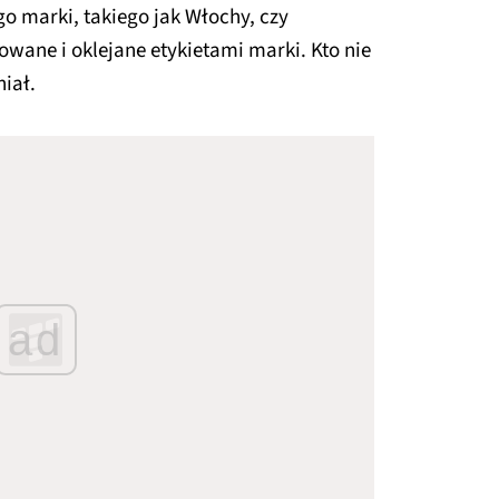
o marki, takiego jak Włochy, czy
wane i oklejane etykietami marki. Kto nie
niał.
ad