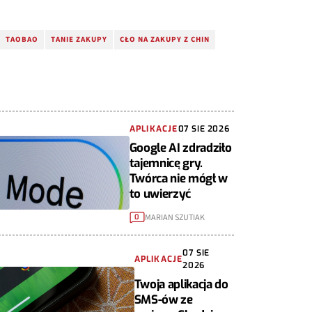
TAOBAO
TANIE ZAKUPY
CŁO NA ZAKUPY Z CHIN
APLIKACJE
07 SIE 2026
Google AI zdradziło
tajemnicę gry.
Twórca nie mógł w
to uwierzyć
MARIAN SZUTIAK
0
07 SIE
APLIKACJE
2026
Twoja aplikacja do
SMS-ów ze