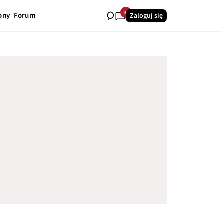
6
ony
Forum
Zaloguj się