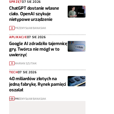
SPRZĘT
07 SIE 2026
ChatGPT dostanie własne
ciało. OpenAI szykuje
nietypowe urządzenie
PRZEMYSŁAW BANASIAK
0
APLIKACJE
07 SIE 2026
Google AI zdradziło tajemnicę
gry. Twórca nie mógł w to
uwierzyć
MARIAN SZUTIAK
0
TECH
07 SIE 2026
40 miliardów złotych na
jedną fabrykę. Rynek pamięci
oszalał
PRZEMYSŁAW BANASIAK
0