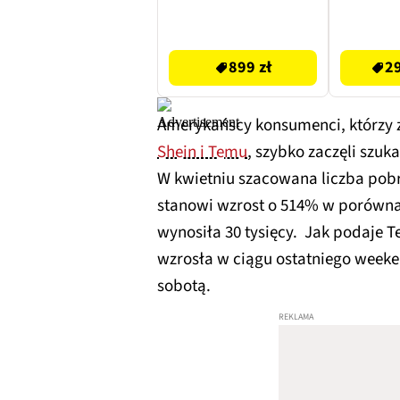
120H
899 zł
2999.99 zł
899 zł
29
Amerykańscy konsumenci, którzy z
Shein i Temu
, szybko zaczęli szuk
W kwietniu szacowana liczba pobr
stanowi wzrost o 514% w porównan
wynosiła 30 tysięcy. Jak podaje 
wzrosła w ciągu ostatniego weeke
sobotą.