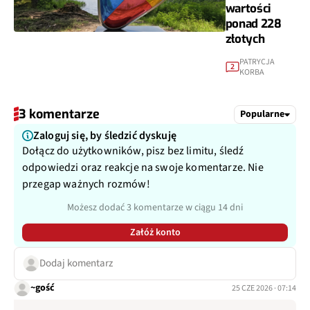
wartości
ponad 228
złotych
PATRYCJA
2
KORBA
3 komentarze
Popularne
Zaloguj się, by śledzić dyskuję
Dołącz do użytkowników, pisz bez limitu, śledź
odpowiedzi oraz reakcje na swoje komentarze. Nie
przegap ważnych rozmów!
Możesz dodać 3 komentarze w ciągu 14 dni
Załóż konto
Dodaj komentarz
~gość
25 CZE 2026 · 07:14