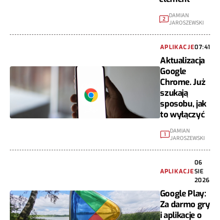
DAMIAN
2
JAROSZEWSKI
APLIKACJE
07:41
Aktualizacja
Google
Chrome. Już
szukają
sposobu, jak
to wyłączyć
DAMIAN
1
JAROSZEWSKI
06
APLIKACJE
SIE
2026
Google Play:
Za darmo gry
i aplikacje o