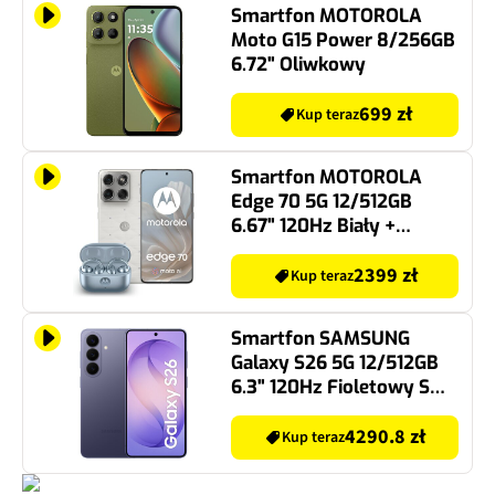
Smartfon MOTOROLA
Moto G15 Power 8/256GB
6.72" Oliwkowy
699 zł
Kup teraz
Smartfon MOTOROLA
Edge 70 5G 12/512GB
6.67" 120Hz Biały +
Słuchawki Moto Buds
Loop
2399 zł
Kup teraz
Smartfon SAMSUNG
Galaxy S26 5G 12/512GB
6.3" 120Hz Fioletowy SM-
S942
4290.8 zł
Kup teraz