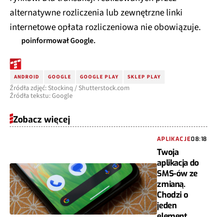
alternatywne rozliczenia lub zewnętrzne linki
internetowe opłata rozliczeniowa nie obowiązuje.
poinformował Google.
ANDROID
GOOGLE
GOOGLE PLAY
SKLEP PLAY
Źródła zdjęć: Stockinq / Shutterstock.com
Źródła tekstu: Google
Zobacz więcej
APLIKACJE
08:18
Twoja
aplikacja do
SMS-ów ze
zmianą.
Chodzi o
jeden
element