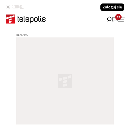
Zaloguj się
33