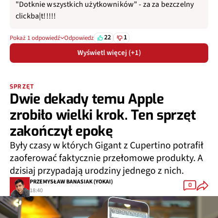
"Dotknie wszystkich użytkowników" - za za bezczelny
clickba|t!!!!!
22
1
Pokaż 1 odpowiedź
Odpowiedz
Wyświetl więcej (+1)
SPRZĘT
Dwie dekady temu Apple
zrobiło wielki krok. Ten sprzęt
zakończył epokę
Były czasy w których Gigant z Cupertino potrafił
zaoferować faktycznie przełomowe produkty. A
dzisiaj przypadają urodziny jednego z nich.
PRZEMYSŁAW BANASIAK (YOKAI)
0
18:40