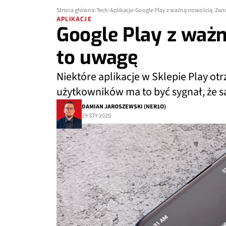
Strona główna
Tech
Aplikacje
Google Play z ważną nowością. Zwr
APLIKACJE
Google Play z waż
to uwagę
Niektóre aplikacje w Sklepie Play ot
użytkowników ma to być sygnał, że s
DAMIAN JAROSZEWSKI (NER1O)
29 STY 2025