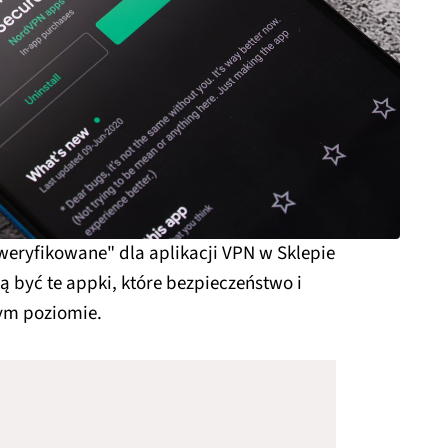
eryfikowane" dla aplikacji VPN w Sklepie
 być te appki, które bezpieczeństwo i
ym poziomie.