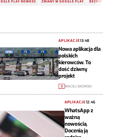
OGLE PLAY NOWOŚĆ
ZMIANY W GOOGLE PLAY
BEZPIECZNY VPN
APLIKACJE
13:48
Nowa aplikacja dla
polskich
kierowców. To
dość dziwny
projekt
MACIEJ SIKORSKI
0
APLIKACJE
12:46
WhatsApp z
ważną
nowością.
Docenią ją