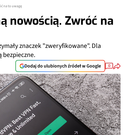
óć na to uwagę
ną nowością. Zwróć na
rzymały znaczek "zweryfikowane". Dla
ą bezpieczne.
Dodaj do ulubionych źródeł w Google
0