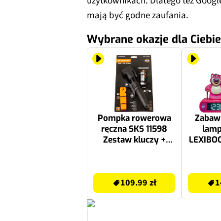
użytkownikach. Dlatego też Googl
mają być godne zaufania.
Wybrane okazje dla Ciebie
Pompka rowerowa
Zabawk
ręczna SKS 11598
lamp
Zestaw kluczy +
LEXIBOO
łyżka do opon
Lotso
109.99 zł
144.99 zł
109.99 zł
1