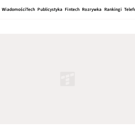
Wiadomości
Tech
Publicystyka
Fintech
Rozrywka
Rankingi
Telef