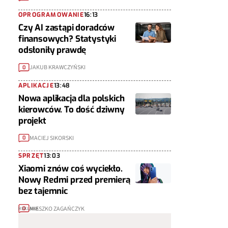
OPROGRAMOWANIE
16:13
Czy AI zastąpi doradców
finansowych? Statystyki
odsłoniły prawdę
JAKUB KRAWCZYŃSKI
0
APLIKACJE
13:48
Nowa aplikacja dla polskich
kierowców. To dość dziwny
projekt
MACIEJ SIKORSKI
0
SPRZĘT
13:03
Xiaomi znów coś wyciekło.
Nowy Redmi przed premierą
bez tajemnic
MIESZKO ZAGAŃCZYK
0