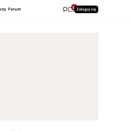
26
ony
Forum
Zaloguj się