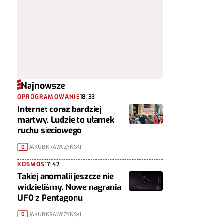
Najnowsze
OPROGRAMOWANIE
18:33
Internet coraz bardziej
martwy. Ludzie to ułamek
ruchu sieciowego
JAKUB KRAWCZYŃSKI
0
KOSMOS
17:47
Takiej anomalii jeszcze nie
widzieliśmy. Nowe nagrania
UFO z Pentagonu
JAKUB KRAWCZYŃSKI
0