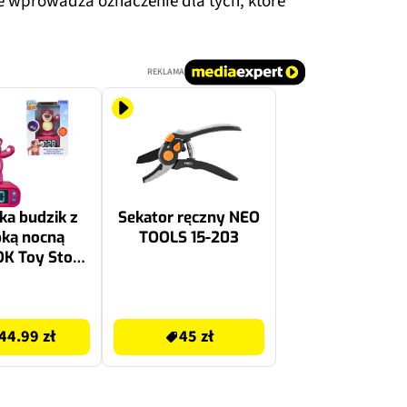
e wprowadza oznaczenie dla tych, które
REKLAMA
a budzik z
Sekator ręczny NEO
ką nocną
TOOLS 15-203
K Toy Story
 RL800TS1
50.9 zł
44.99 zł
45 zł