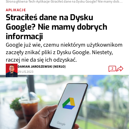
Strona główna
Tech
Aplikacje
Straciłeś dane na Dysku Google? Nie mamy dobrych informacji
APLIKACJE
Straciłeś dane na Dysku
Google? Nie mamy dobrych
informacji
Google już wie, czemu niektórym użytkownikom
zaczęły znikać pliki z Dysku Google. Niestety,
raczej nie da się ich odzyskać.
DAMIAN JAROSZEWSKI (NER1O)
2
29 LIS 2023