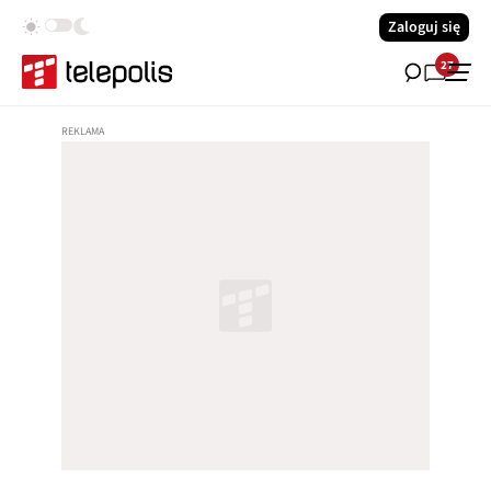
Zaloguj się
27