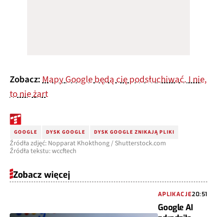
Zobacz:
Mapy Google będą cię podsłuchiwać. I nie,
to nie żart
GOOGLE
DYSK GOOGLE
DYSK GOOGLE ZNIKAJĄ PLIKI
Źródła zdjęć: Nopparat Khokthong / Shutterstock.com
Źródła tekstu: wccftech
Zobacz więcej
APLIKACJE
20:51
Google AI