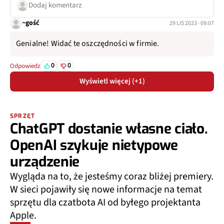
Dodaj komentarz
~gość
29 LIS 2023 · 09:07
Genialne! Widać te oszczędności w firmie.
0
0
Odpowiedz
Wyświetl więcej (+1)
SPRZĘT
ChatGPT dostanie własne ciało.
OpenAI szykuje nietypowe
urządzenie
Wygląda na to, że jesteśmy coraz bliżej premiery.
W sieci pojawiły się nowe informacje na temat
sprzętu dla czatbota AI od byłego projektanta
Apple.