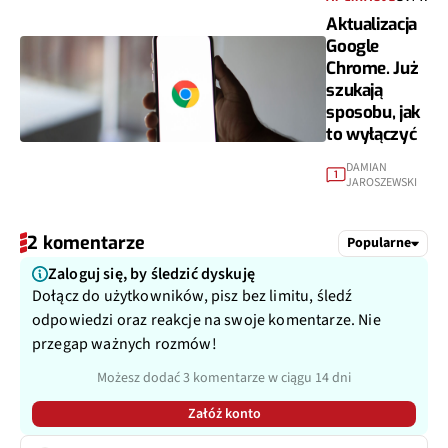
Aktualizacja
Google
Chrome. Już
szukają
sposobu, jak
to wyłączyć
DAMIAN
1
JAROSZEWSKI
2 komentarze
Popularne
Zaloguj się, by śledzić dyskuję
Dołącz do użytkowników, pisz bez limitu, śledź
odpowiedzi oraz reakcje na swoje komentarze. Nie
przegap ważnych rozmów!
Możesz dodać 3 komentarze w ciągu 14 dni
Załóż konto