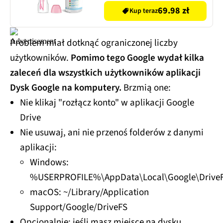
CG1010102ZEKL0121 475
69.98 zł
Kup teraz
ml
Problem miał dotknąć ograniczonej liczby
użytkowników.
Pomimo tego Google wydał kilka
zaleceń dla wszystkich użytkowników aplikacji
Dysk Google na komputery.
Brzmią one:
Nie klikaj "rozłącz konto" w aplikacji Google
Drive
Nie usuwaj, ani nie przenoś folderów z danymi
aplikacji:
Windows:
%USERPROFILE%\AppData\Local\Google\Drive
macOS: ~/Library/Application
Support/Google/DriveFS
Opcjonalnie: jeśli masz miejsce na dysku