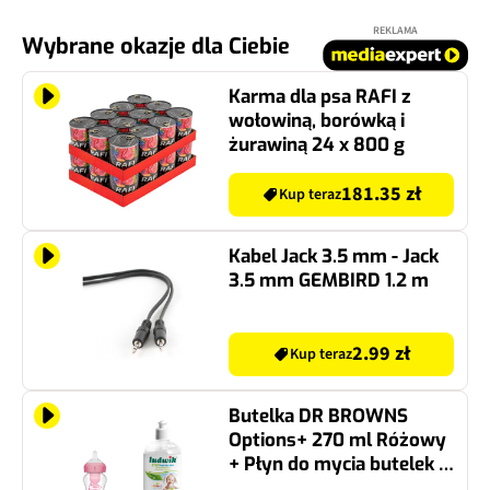
REKLAMA
Wybrane okazje dla Ciebie
Karma dla psa RAFI z
wołowiną, borówką i
żurawiną 24 x 800 g
181.35 zł
Kup teraz
Kabel Jack 3.5 mm - Jack
3.5 mm GEMBIRD 1.2 m
2.99 zł
Kup teraz
Butelka DR BROWNS
Options+ 270 ml Różowy
+ Płyn do mycia butelek i
smoczków LUDWIK