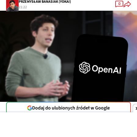
PRZEMYSŁAW BANASIAK (YOKAI)
0
21:22
Dodaj do ulubionych źródeł w Google
OpenAI
nie zamierza ograniczać
ChatGPT
do
ekranów komputerów i smartfonów. Firma
wspólnie z Jonym Ive'em (związanym przez lata z