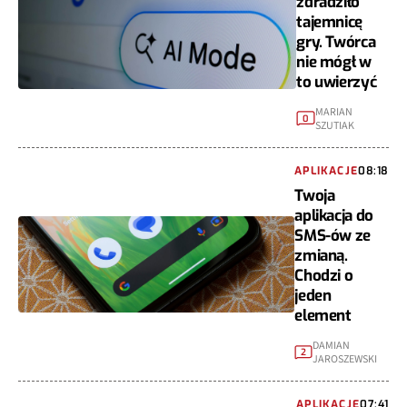
zdradziło
tajemnicę
gry. Twórca
nie mógł w
to uwierzyć
MARIAN
0
SZUTIAK
APLIKACJE
08:18
Twoja
aplikacja do
SMS-ów ze
zmianą.
Chodzi o
jeden
element
DAMIAN
2
JAROSZEWSKI
APLIKACJE
07:41