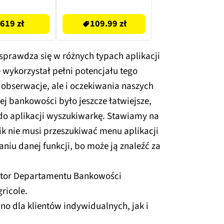
109.99 zł
619 zł
109.99 zł
sprawdza się w różnych typach aplikacji
e wykorzystał pełni potencjału tego
 obserwacje, ale i oczekiwania naszych
ej bankowości było jeszcze łatwiejsze,
o aplikacji wyszukiwarkę. Stawiamy na
k nie musi przeszukiwać menu aplikacji
iu danej funkcji, bo może ją znaleźć za
ektor Departamentu Bankowości
gricole.
no dla klientów indywidualnych, jak i