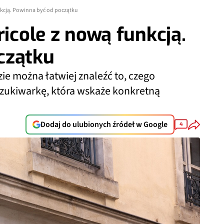
unkcją. Powinna być od początku
ricole z nową funkcją.
czątku
zie można łatwiej znaleźć to, czego
ukiwarkę, która wskaże konkretną
Dodaj do ulubionych źródeł w Google
4