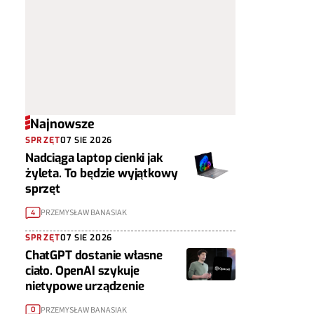
Najnowsze
SPRZĘT
07 SIE 2026
Nadciąga laptop cienki jak
żyleta. To będzie wyjątkowy
sprzęt
PRZEMYSŁAW BANASIAK
4
SPRZĘT
07 SIE 2026
ChatGPT dostanie własne
ciało. OpenAI szykuje
nietypowe urządzenie
PRZEMYSŁAW BANASIAK
0