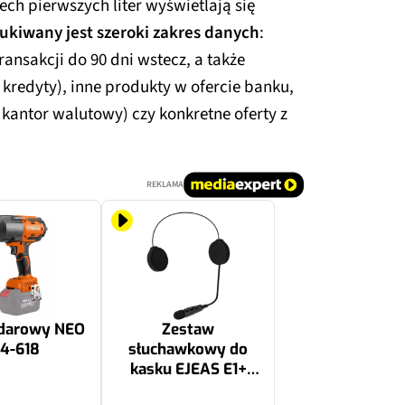
zech pierwszych liter wyświetlają się
ukiwany jest szeroki zakres danych
:
ransakcji do 90 dni wstecz, a także
 kredyty), inne produkty w ofercie banku,
 kantor walutowy) czy konkretne oferty z
REKLAMA
udarowy NEO
Zestaw
4-618
słuchawkowy do
kasku EJEAS E1+
Bluetooth