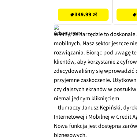
349.99 zł
619 zł
349.99 zł
Wiemy, że narzędzie to doskonale 
mobilnych. Nasz sektor jeszcze ni
rozwiązania. Biorąc pod uwagę te
klientów, aby korzystanie z cyfrow
zdecydowaliśmy się wprowadzić d
przyjemne zaskoczenie. Użytkowni
czy dalszych ekranów w poszukiwan
niemal jednym kliknięciem
– tłumaczy Janusz Kępiński, dyr
Internetowej i Mobilnej w Credit A
Nowa funkcja jest dostępna zarów
biznesowych.