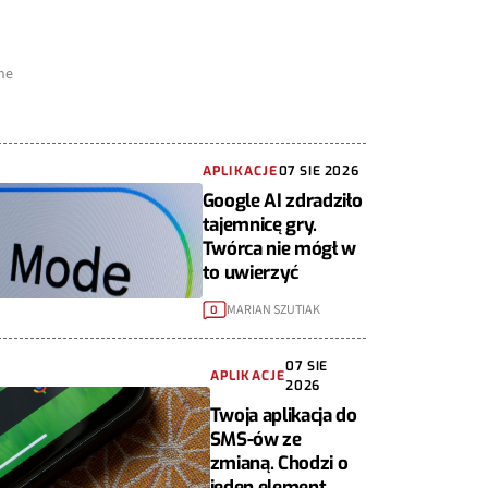
ne
APLIKACJE
07 SIE 2026
Google AI zdradziło
tajemnicę gry.
Twórca nie mógł w
to uwierzyć
MARIAN SZUTIAK
0
07 SIE
APLIKACJE
2026
Twoja aplikacja do
SMS-ów ze
zmianą. Chodzi o
jeden element