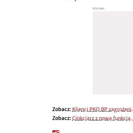
Zobacz:
Klienci PKO BP zagrożeni.
Zobacz:
Cinkciarz z nową funkcją.