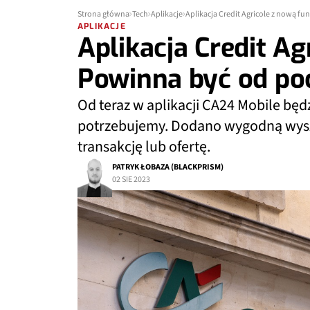
Strona główna
Tech
Aplikacje
Aplikacja Credit Agricole z nową f
APLIKACJE
Aplikacja Credit Ag
Powinna być od po
Od teraz w aplikacji CA24 Mobile będ
potrzebujemy. Dodano wygodną wysz
transakcję lub ofertę.
PATRYK ŁOBAZA (BLACKPRISM)
02 SIE 2023