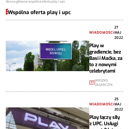
Strona główna
wspólna oferta play i upc
Wspólna oferta play i upc
27
WIADOMOŚCI
MAJ
2022
Play w
gradiencie, bez
Basi i Maćka, za
to z nowymi
celebrytami
MIESZKO
77
ZAGAŃCZYK
25
WIADOMOŚCI
MAJ
2022
Play łączy siły
z UPC. Usługi