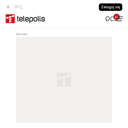
Zaloguj się
33