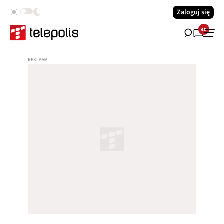
Zaloguj się
40