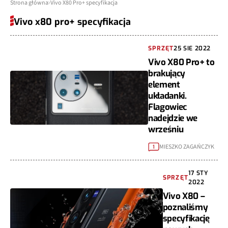
Strona główna
Vivo X80 Pro+ specyfikacja
Vivo x80 pro+ specyfikacja
SPRZĘT
25 SIE 2022
Vivo X80 Pro+ to
brakujący
element
układanki.
Flagowiec
nadejdzie we
wrześniu
MIESZKO ZAGAŃCZYK
1
17 STY
SPRZĘT
2022
Vivo X80 –
poznaliśmy
specyfikację