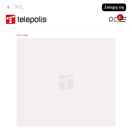
Zaloguj się
21