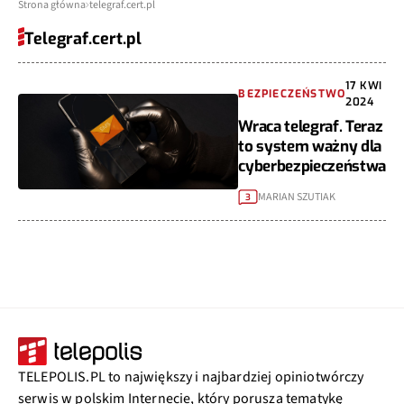
Strona główna
telegraf.cert.pl
Telegraf.cert.pl
17 KWI
BEZPIECZEŃSTWO
2024
Wraca telegraf. Teraz
to system ważny dla
cyberbezpieczeństwa
MARIAN SZUTIAK
3
TELEPOLIS.PL to największy i najbardziej opiniotwórczy
serwis w polskim Internecie, który porusza tematykę