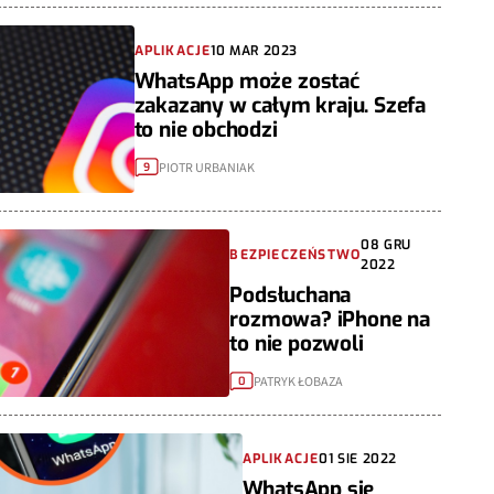
APLIKACJE
10 MAR 2023
WhatsApp może zostać
zakazany w całym kraju. Szefa
to nie obchodzi
PIOTR URBANIAK
9
08 GRU
BEZPIECZEŃSTWO
2022
Podsłuchana
rozmowa? iPhone na
to nie pozwoli
PATRYK ŁOBAZA
0
APLIKACJE
01 SIE 2022
WhatsApp się