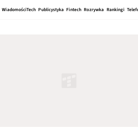
Wiadomości
Tech
Publicystyka
Fintech
Rozrywka
Rankingi
Telef