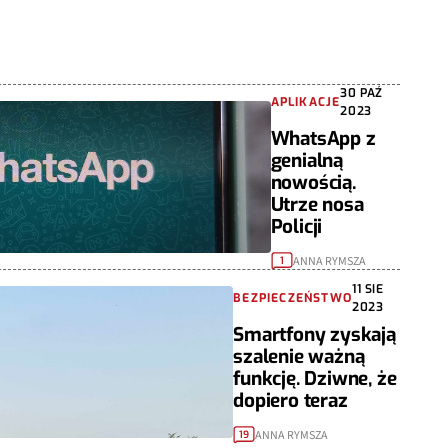
30 PAŹ
APLIKACJE
2023
WhatsApp z
genialną
nowością.
Utrze nosa
Policji
ANNA RYMSZA
1
11 SIE
BEZPIECZEŃSTWO
2023
Smartfony zyskają
szalenie ważną
funkcję. Dziwne, że
dopiero teraz
ANNA RYMSZA
19