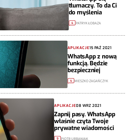
tłumaczy. To da Ci
do myślenia
PATRYK ŁOBAZA
4
APLIKACJE
15 PAŹ 2021
WhatsApp z nową
funkcją. Będzie
bezpieczniej
MIESZKO ZAGAŃCZYK
4
APLIKACJE
08 WRZ 2021
Zapnij pasy. WhatsApp
właśnie czyta Twoje
prywatne wiadomości
PIOTR URBANIAK
9