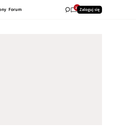
25
ony
Forum
Zaloguj się