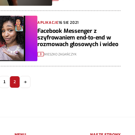
APLIKACJE
16 SIE 2021
Facebook Messenger z
szyfrowaniem end-to-end w
rozmowach głosowych i wideo
MIESZKO ZAGAŃCZYK
3
1
2
→
MENU
NASZE STRONY