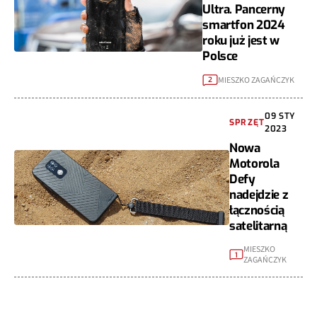
Ultra. Pancerny
smartfon 2024
roku już jest w
Polsce
MIESZKO ZAGAŃCZYK
2
09 STY
SPRZĘT
2023
Nowa
Motorola
Defy
nadejdzie z
łącznością
satelitarną
MIESZKO
1
ZAGAŃCZYK