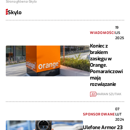
Strona główna
Skylo
Skylo
19
WIADOMOŚCI
LIS
2025
Koniec z
brakiem
zasięgu w
Orange.
Pomarańczowi
mają
rozwiązanie
MARIAN SZUTIAK
22
07
SPONSOROWANE
LUT
2024
Ulefone Armor 23