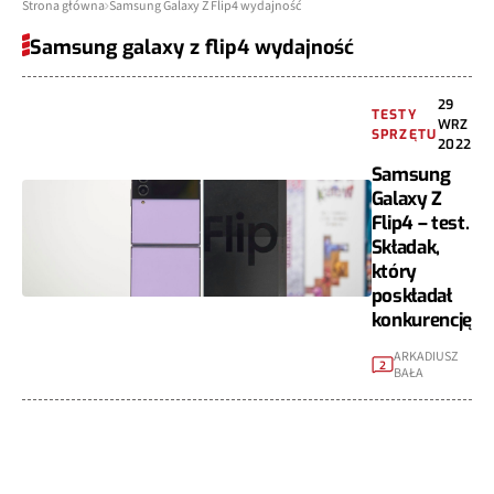
Strona główna
Samsung Galaxy Z Flip4 wydajność
Samsung galaxy z flip4 wydajność
29
TESTY
WRZ
SPRZĘTU
2022
Samsung
Galaxy Z
Flip4 – test.
Składak,
który
poskładał
konkurencję
ARKADIUSZ
2
BAŁA