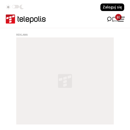
Zaloguj się
28