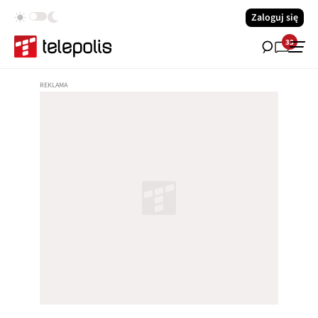
Zaloguj się
33