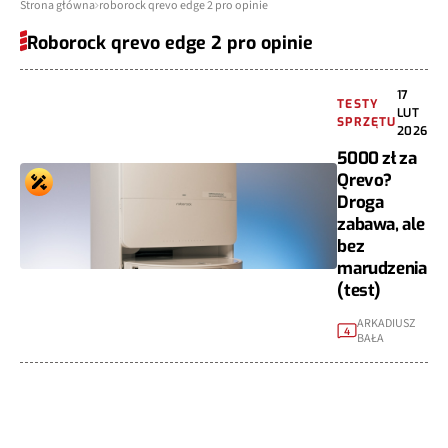
Strona główna
roborock qrevo edge 2 pro opinie
Roborock qrevo edge 2 pro opinie
17
TESTY
LUT
SPRZĘTU
2026
5000 zł za
Qrevo?
Droga
zabawa, ale
bez
marudzenia
(test)
ARKADIUSZ
4
BAŁA