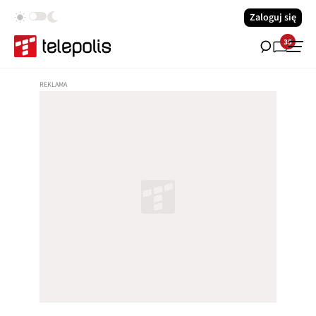
Zaloguj się
35