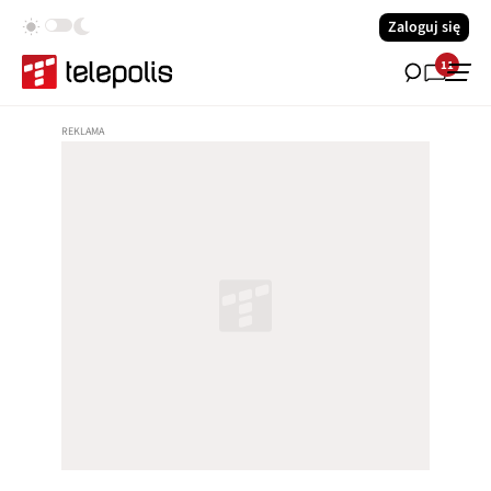
Zaloguj się
11