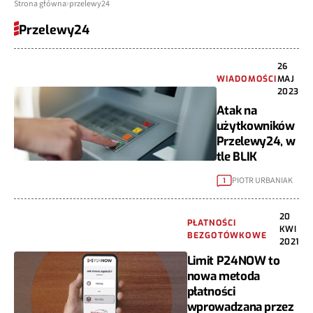
Strona główna
przelewy24
Przelewy24
26
WIADOMOŚCI
MAJ
2023
Atak na
użytkowników
Przelewy24, w
tle BLIK
PIOTR URBANIAK
1
20
PŁATNOŚCI
KWI
BEZGOTÓWKOWE
2021
Limit P24NOW to
nowa metoda
płatności
wprowadzana przez