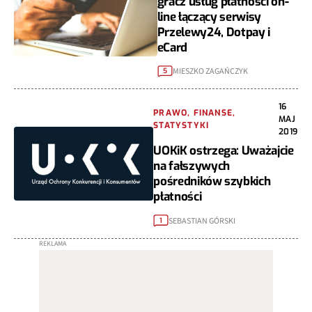
gracz usług płatności on-
line łączący serwisy
Przelewy24, Dotpay i
eCard
MIESZKO ZAGAŃCZYK
5
16
PRAWO, FINANSE,
MAJ
STATYSTYKI
2019
UOKiK ostrzega: Uważajcie
na fałszywych
pośredników szybkich
płatności
SEBASTIAN GÓRSKI
1