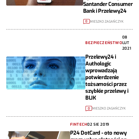
Santander Consumer
Bank i Przelewy24
MIESZKO ZAGAŃCZYK
0
08
BEZPIECZEŃSTWO
LUT
2021
Przelewy24 i
Authologic
wprowadzają
potwierdzenie
tożsamości przez
szybkie przelewy i
BLIK
MIESZKO ZAGAŃCZYK
0
FINTECH
02 SIE 2019
P24 DotCard - oto nowy