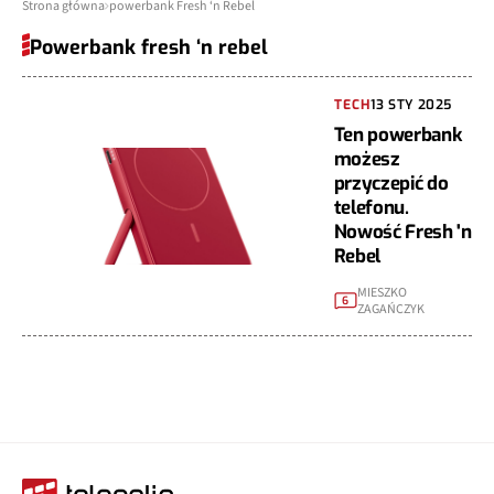
Strona główna
powerbank Fresh ‘n Rebel
Powerbank fresh ‘n rebel
TECH
13 STY 2025
Ten powerbank
możesz
przyczepić do
telefonu.
Nowość Fresh 'n
Rebel
MIESZKO
6
ZAGAŃCZYK