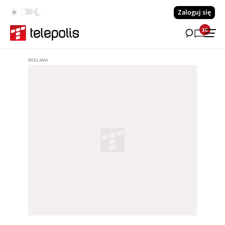
Zaloguj się
16