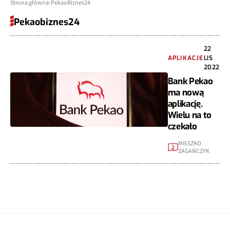
Strona główna
PekaoBiznes24
Pekaobiznes24
22
APLIKACJE
LIS
2022
Bank Pekao
ma nową
aplikację.
Wielu na to
czekało
MIESZKO
2
ZAGAŃCZYK