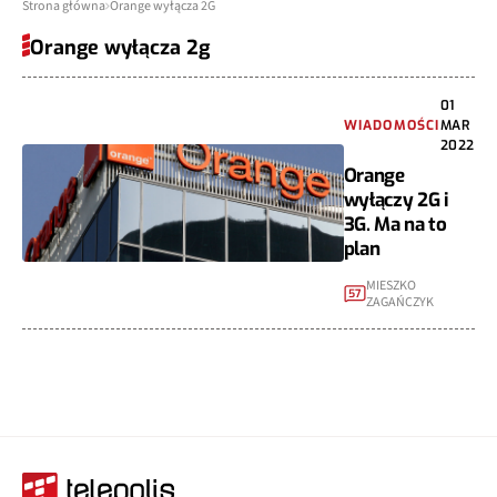
Strona główna
Orange wyłącza 2G
Orange wyłącza 2g
01
WIADOMOŚCI
MAR
2022
Orange
wyłączy 2G i
3G. Ma na to
plan
MIESZKO
57
ZAGAŃCZYK