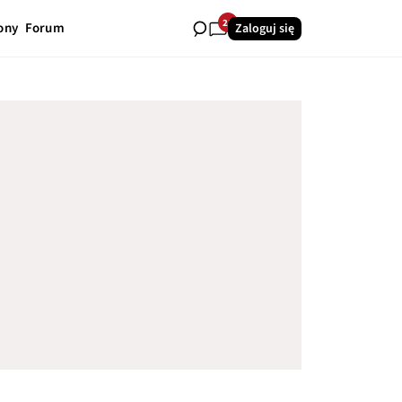
25
ony
Forum
Zaloguj się