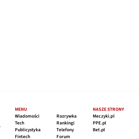
MENU
NASZE STRONY
Wiadomości
Rozrywka
Meczyki.pl
Tech
Rankingi
PPE.pl
y
Publicystyka
Telefony
Bet.pl
Fintech
Forum