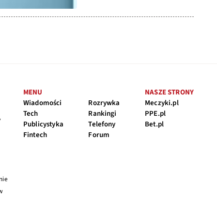
MENU
NASZE STRONY
Wiadomości
Rozrywka
Meczyki.pl
Tech
Rankingi
PPE.pl
y
Publicystyka
Telefony
Bet.pl
Fintech
Forum
nie
 w