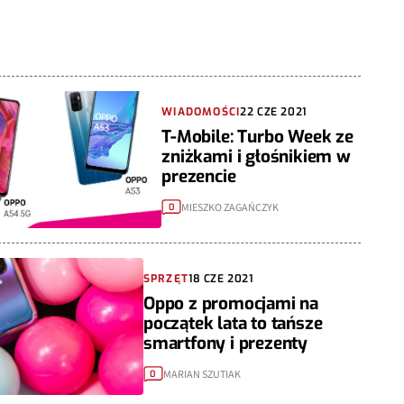
WIADOMOŚCI
22 CZE 2021
T-Mobile: Turbo Week ze
zniżkami i głośnikiem w
prezencie
MIESZKO ZAGAŃCZYK
0
SPRZĘT
18 CZE 2021
Oppo z promocjami na
początek lata to tańsze
smartfony i prezenty
MARIAN SZUTIAK
0