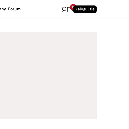
27
ony
Forum
Zaloguj się