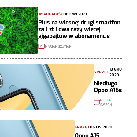
WIADOMOŚCI
16 KWI 2021
Plus na wiosnę: drugi smartfon
za 1 zł i dwa razy więcej
gigabajtów w abonamencie
MARIAN SZUTIAK
0
13 GRU
SPRZĘT
2020
Niedługo
Oppo A15s
MICHAŁ
1
ŚWIECH
SPRZĘT
06 LIS 2020
Oppo A15