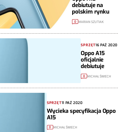
debiutuje na
polskim rynku
MARIAN SZUTIAK
0
SPRZĘT
16 PAŹ 2020
Oppo A15
oficjalnie
debiutuje
MICHAŁ ŚWIECH
0
SPRZĘT
11 PAŹ 2020
Wycieka specyfikacja Oppo
A15
MICHAŁ ŚWIECH
0