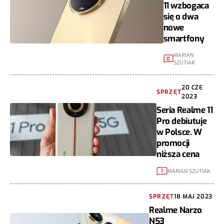
11 wzbogaca
się o dwa
nowe
smartfony
MARIAN
0
SZUTIAK
20 CZE
SPRZĘT
2023
Seria Realme 11
Pro debiutuje
w Polsce. W
promocji
niższa cena
MARIAN SZUTIAK
1
SPRZĘT
18 MAJ 2023
Realme Narzo
N53