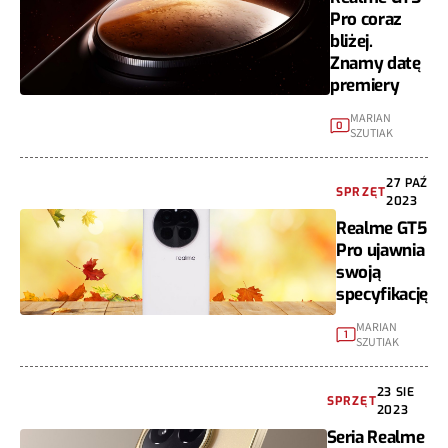
Pro coraz
bliżej.
Znamy datę
premiery
MARIAN
0
SZUTIAK
27 PAŹ
SPRZĘT
2023
Realme GT5
Pro ujawnia
swoją
specyfikację
MARIAN
1
SZUTIAK
23 SIE
SPRZĘT
2023
Seria Realme