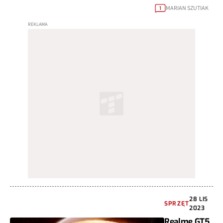
MARIAN SZUTIAK
1
28 LIS
SPRZĘT
2023
Realme GT5