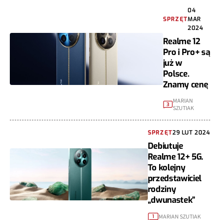
04
SPRZĘT
MAR
2024
Realme 12
Pro i Pro+ są
już w
Polsce.
Znamy cenę
MARIAN
3
SZUTIAK
SPRZĘT
29 LUT 2024
Debiutuje
Realme 12+ 5G.
To kolejny
przedstawiciel
rodziny
„dwunastek”
MARIAN SZUTIAK
1