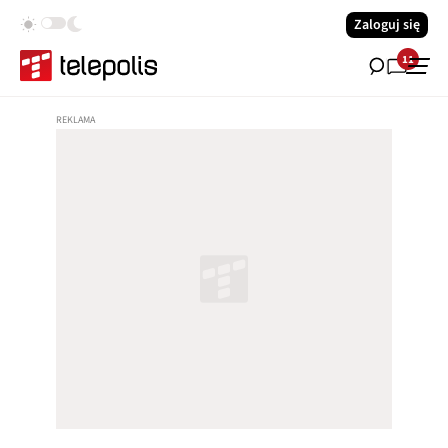
Zaloguj się
11