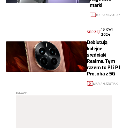
marki
MARIAN SZUTIAK
1
15 KWI
SPRZĘT
2024
Debiutują
kolejne
średniaki
Realme. Tym
razem to P1 i P1
Pro, oba z 5G
MARIAN SZUTIAK
0