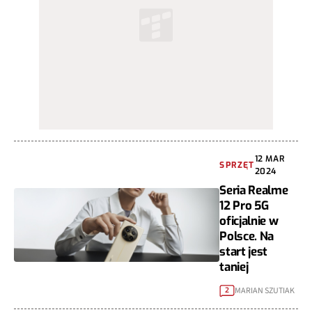
12 MAR
SPRZĘT
2024
Seria Realme
12 Pro 5G
oficjalnie w
Polsce. Na
start jest
taniej
MARIAN SZUTIAK
2