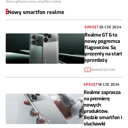
Strona główna
nowy smartfon realme
Nowy smartfon realme
SPRZĘT
20 CZE 2024
Realme GT 6 to
nowy pogromca
flagowców. Są
prezenty na start
sprzedaży
MARIAN SZUTIAK
1
SPRZĘT
18 CZE 2024
Realme zaprasza
na premierę
nowych
produktów.
Będzie smartfon i
słuchawki