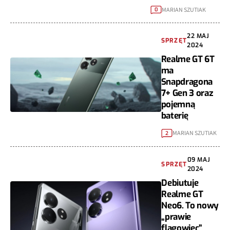
MARIAN SZUTIAK
0
22 MAJ
SPRZĘT
2024
Realme GT 6T
ma
Snapdragona
7+ Gen 3 oraz
pojemną
baterię
MARIAN SZUTIAK
2
09 MAJ
SPRZĘT
2024
Debiutuje
Realme GT
Neo6. To nowy
„prawie
flagowiec”