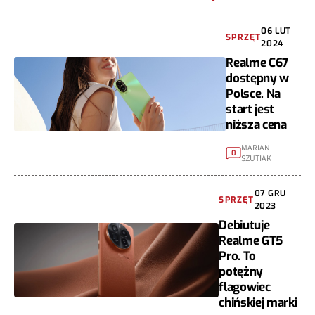
06 LUT
SPRZĘT
2024
Realme C67
dostępny w
Polsce. Na
start jest
niższa cena
MARIAN
0
SZUTIAK
07 GRU
SPRZĘT
2023
Debiutuje
Realme GT5
Pro. To
potężny
flagowiec
chińskiej marki