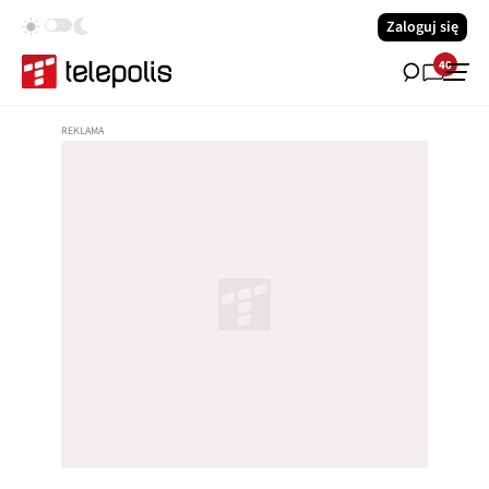
Zaloguj się
40