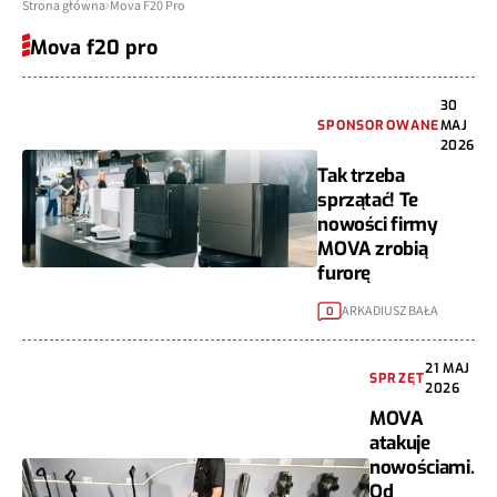
Strona główna
Mova F20 Pro
Mova f20 pro
30
SPONSOROWANE
MAJ
2026
Tak trzeba
sprzątać! Te
nowości firmy
MOVA zrobią
furorę
ARKADIUSZ BAŁA
0
21 MAJ
SPRZĘT
2026
MOVA
atakuje
nowościami.
Od