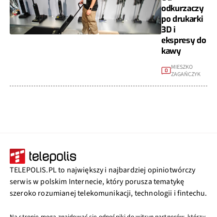
odkurzaczy
po drukarki
3D i
ekspresy do
kawy
MIESZKO
0
ZAGAŃCZYK
TELEPOLIS.PL to największy i najbardziej opiniotwórczy
serwis w polskim Internecie, który porusza tematykę
szeroko rozumianej telekomunikacji, technologii i fintechu.
Na stronie mogą znajdować się odnośniki do witryn partnerów, którzy