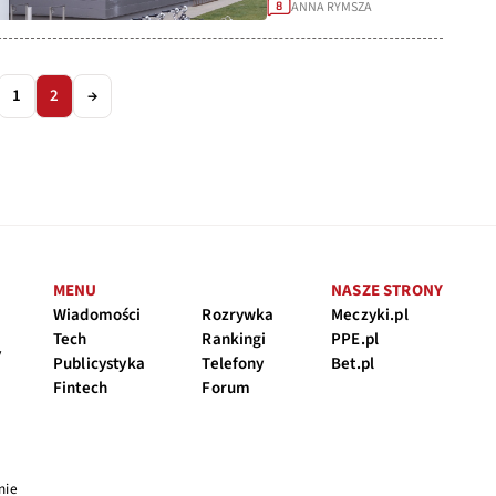
ANNA RYMSZA
8
1
2
→
MENU
NASZE STRONY
Wiadomości
Rozrywka
Meczyki.pl
Tech
Rankingi
PPE.pl
y
Publicystyka
Telefony
Bet.pl
Fintech
Forum
nie