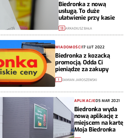
Biedronka z nową
usługą. To duże
ułatwienie przy kasie
ARKADIUSZ BAŁA
13
WIADOMOŚCI
17 LUT 2022
Biedronka z kozacką
promocją. Odda Ci
pieniądze za zakupy
DAMIAN JAROSZEWSKI
1
APLIKACJE
05 MAR 2021
Biedronka wyda
nową aplikację z
miejscem na kartę
Moja Biedronka