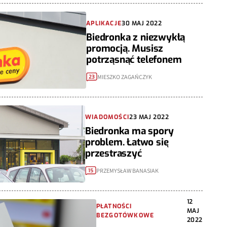
APLIKACJE
30 MAJ 2022
Biedronka z niezwykłą
promocją. Musisz
potrząsnąć telefonem
MIESZKO ZAGAŃCZYK
23
WIADOMOŚCI
23 MAJ 2022
Biedronka ma spory
problem. Łatwo się
przestraszyć
PRZEMYSŁAW BANASIAK
15
12
PŁATNOŚCI
MAJ
BEZGOTÓWKOWE
2022