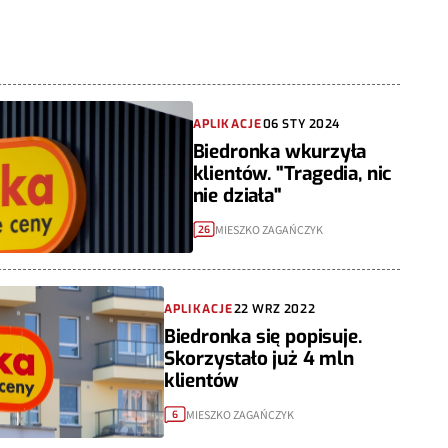
APLIKACJE
06 STY 2024
Biedronka wkurzyła
klientów. "Tragedia, nic
nie działa"
MIESZKO ZAGAŃCZYK
26
APLIKACJE
22 WRZ 2022
Biedronka się popisuje.
Skorzystało już 4 mln
klientów
MIESZKO ZAGAŃCZYK
6