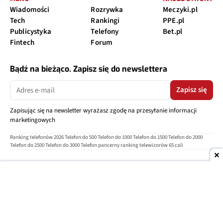
Wiadomości
Rozrywka
Meczyki.pl
Tech
Rankingi
PPE.pl
Publicystyka
Telefony
Bet.pl
Fintech
Forum
Bądź na bieżąco. Zapisz się do newslettera
Zapisz się
Zapisując się na newsletter wyrażasz zgodę na przesyłanie informacji
marketingowych
Ranking telefonów 2026
Telefon do 500
Telefon do 1000
Telefon do 1500
Telefon do 2000
Telefon do 2500
Telefon do 3000
Telefon pancerny
ranking telewizorów 65 cali
O nas
Reklama
Regulamin
Polityka prywatności
Kontakt
Ustawienia prywatności
Copyright © 2004-2026
TELEPOLIS.PL
Telepolis.pl
jest częścią
OV Grupa sp. z o.o.