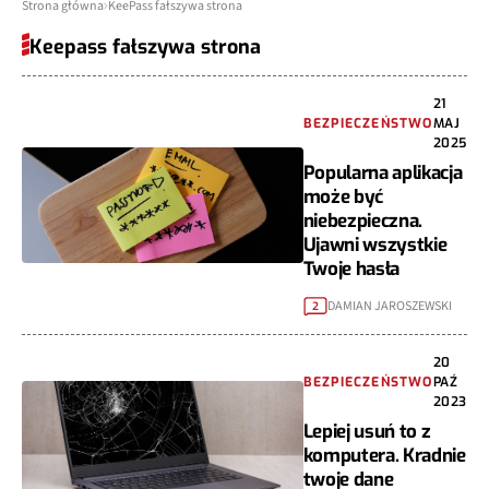
Strona główna
KeePass fałszywa strona
Keepass fałszywa strona
21
BEZPIECZEŃSTWO
MAJ
2025
Popularna aplikacja
może być
niebezpieczna.
Ujawni wszystkie
Twoje hasła
DAMIAN JAROSZEWSKI
2
20
BEZPIECZEŃSTWO
PAŹ
2023
Lepiej usuń to z
komputera. Kradnie
twoje dane