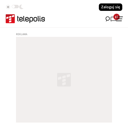
Zaloguj się
17