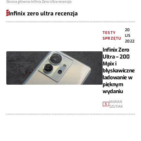
Strona główna
Infinix Zero Ultra recenzja
Infinix zero ultra recenzja
20
TESTY
LIS
SPRZĘTU
2022
Infinix Zero
Ultra – 200
Mpix i
błyskawiczne
ładowanie w
pięknym
wydaniu
MARIAN
5
SZUTIAK