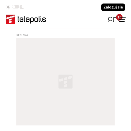
Zaloguj się
31