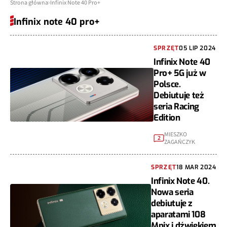
Strona główna
Infinix Note 40 Pro+
Infinix note 40 pro+
SPRZĘT
05 LIP 2024
Infinix Note 40
Pro+ 5G już w
Polsce.
Debiutuje też
seria Racing
Edition
MIESZKO
2
ZAGAŃCZYK
SPRZĘT
18 MAR 2024
Infinix Note 40.
Nowa seria
debiutuje z
aparatami 108
Mpix i dźwiękiem