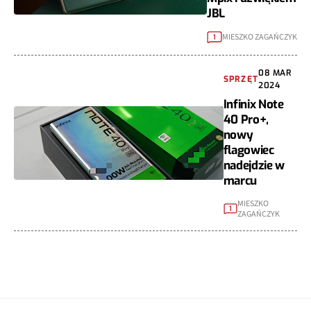
JBL
MIESZKO ZAGAŃCZYK
1
08 MAR
SPRZĘT
2024
Infinix Note
40 Pro+,
nowy
flagowiec
nadejdzie w
marcu
MIESZKO
1
ZAGAŃCZYK