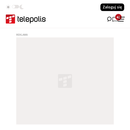
Zaloguj się
42