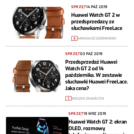
SPRZĘT
14 PAŹ 2019
Huawei Watch GT 2 w
przedsprzedazy ze
słuchawkami FreeLace
ARKADIUSZ DZIERMAŃSKI
8
SPRZĘT
03 PAŹ 2019
Przedsprzedaż Huawei
Watch GT 2 od 14
października. W zestawie
słuchawki Huawei FreeLace.
Jaka cena?
MIESZKO ZAGAŃCZYK
2
SPRZĘT
19 WRZ 2019
Huawei Watch GT 2: ekran
OLED, rozmowy