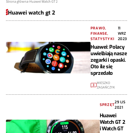
Strona główna
Huawei Watch GT 2
Huawei watch gt 2
PRAWO,
11
FINANSE,
WRZ
STATYSTYKI
2023
Huawei: Polacy
uwielbiają nasze
zegarki i opaski.
Oto ile się
sprzedało
MIESZKO
3
ZAGAŃCZYK
29 LIS
SPRZĘT
2021
Huawei
Watch GT 2
i Watch GT