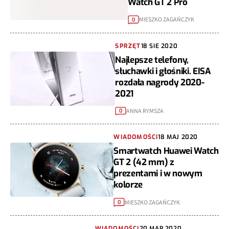
Watch GT 2 Pro
MIESZKO ZAGAŃCZYK
0
SPRZĘT
18 SIE 2020
Najlepsze telefony,
słuchawki i głośniki. EISA
rozdała nagrody 2020-
2021
ANNA RYMSZA
0
WIADOMOŚCI
18 MAJ 2020
Smartwatch Huawei Watch
GT 2 (42 mm) z
prezentami i w nowym
kolorze
MIESZKO ZAGAŃCZYK
0
WIADOMOŚCI
20 MAR 2020