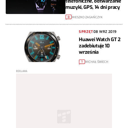
telefoniczne, odtwarzanie
muzyki, GPS, 14 dni pracy
MIESZKO ZAGAŃCZYK
0
SPRZĘT
08 WRZ 2019
Huawei Watch GT 2
zadebiutuje 10
września
MICHAŁ ŚWIECH
1