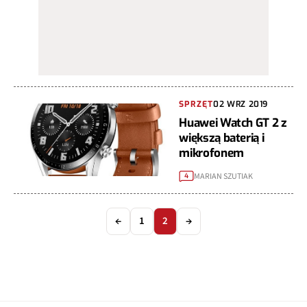
SPRZĘT
02 WRZ 2019
Huawei Watch GT 2 z
większą baterią i
mikrofonem
MARIAN SZUTIAK
4
←
1
2
→