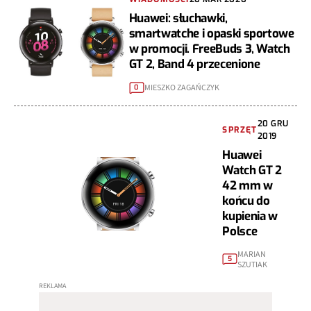
Huawei: słuchawki,
smartwatche i opaski sportowe
w promocji. FreeBuds 3, Watch
GT 2, Band 4 przecenione
MIESZKO ZAGAŃCZYK
0
20 GRU
SPRZĘT
2019
Huawei
Watch GT 2
42 mm w
końcu do
kupienia w
Polsce
MARIAN
5
SZUTIAK