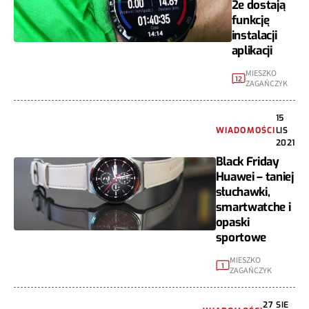
2e dostają
funkcję
instalacji
aplikacji
MIESZKO
12
ZAGAŃCZYK
15
WIADOMOŚCI
LIS
2021
Black Friday
Huawei – taniej
słuchawki,
smartwatche i
opaski
sportowe
MIESZKO
1
ZAGAŃCZYK
27 SIE