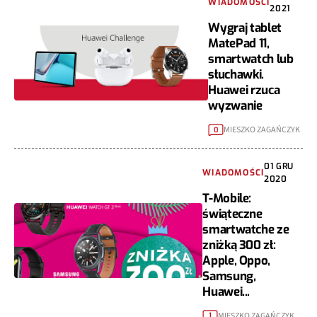
WIADOMOŚCI
2021
Wygraj tablet
MatePad 11,
smartwatch lub
słuchawki.
Huawei rzuca
wyzwanie
MIESZKO ZAGAŃCZYK
0
01 GRU
WIADOMOŚCI
2020
T-Mobile:
świąteczne
smartwatche ze
zniżką 300 zł:
Apple, Oppo,
Samsung,
Huawei...
MIESZKO ZAGAŃCZYK
1