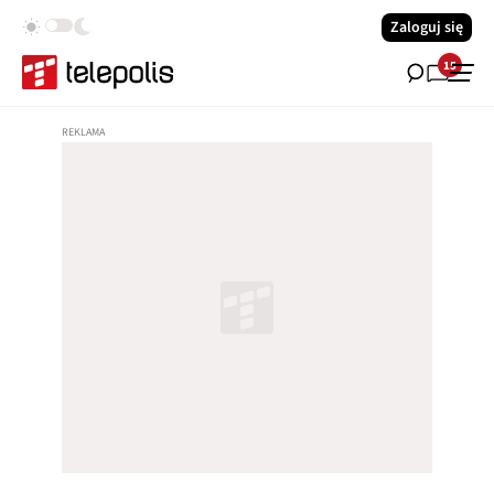
Zaloguj się
15