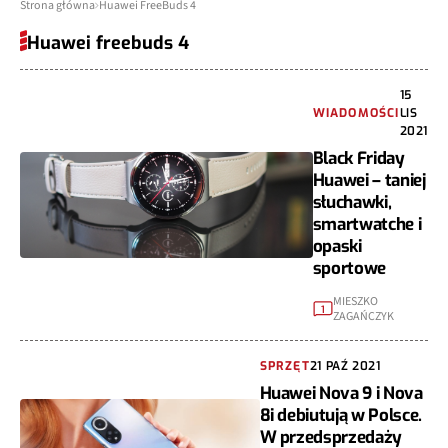
Strona główna
Huawei FreeBuds 4
Huawei freebuds 4
15
WIADOMOŚCI
LIS
2021
Black Friday
Huawei – taniej
słuchawki,
smartwatche i
opaski
sportowe
MIESZKO
1
ZAGAŃCZYK
SPRZĘT
21 PAŹ 2021
Huawei Nova 9 i Nova
8i debiutują w Polsce.
W przedsprzedaży