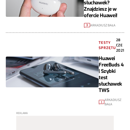
słuchawek?
Znajdziesz je w
ofercie Huawei!
ARKADIUSZ BAŁA
3
28
TESTY
CZE
SPRZĘTU
2021
Huawei
FreeBuds 4
| Szybki
test
słuchawek
TWS
ARKADIUSZ
1
BAŁA