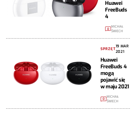
Huawei
FreeBuds
4
MICHAŁ
0
ŚWIECH
19 MAR
SPRZĘT
2021
Huawei
FreeBuds 4
mogą
pojawić się
w maju 2021
MICHAŁ
0
ŚWIECH