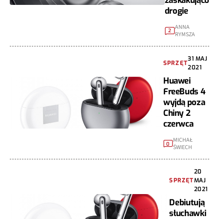
zaskakująco
drogie
ANNA
2
RYMSZA
31 MAJ
SPRZĘT
2021
Huawei
FreeBuds 4
wyjdą poza
Chiny 2
czerwca
MICHAŁ
0
ŚWIECH
20
SPRZĘT
MAJ
2021
Debiutują
słuchawki