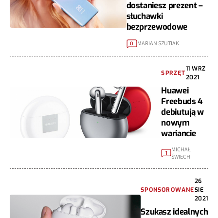
dostaniesz prezent –
słuchawki
bezprzewodowe
MARIAN SZUTIAK
0
11 WRZ
SPRZĘT
2021
Huawei
Freebuds 4
debiutują w
nowym
wariancie
MICHAŁ
1
ŚWIECH
26
SPONSOROWANE
SIE
2021
Szukasz idealnych