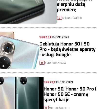
sierpniu dużą
premierę
MICHAŁ ŚWIECH
0
SPRZĘT
16 CZE 2021
Debiutują Honor 50 i 50
Pro - będą świetne aparaty
i usługi Google
ARKADIUSZ BAŁA
0
SPRZĘT
13 CZE 2021
Honor 50, Honor 50 Pro i
Honor 50 SE - znamy
specyfikacje
MICHAŁ ŚWIECH
0