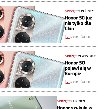
SPRZĘT
19 PAŹ 2021
Honor 50 już
nie tylko dla
Chin
MICHAŁ ŚWIECH
0
SPRZĘT
29 WRZ 2021
Honor 50
pojawi się w
Europie
MICHAŁ ŚWIECH
2
SPRZĘT
15 LIP 2021
Honor szykuje w