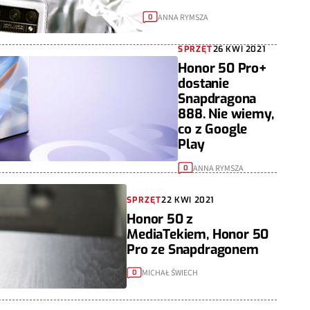
ANNA RYMSZA
0
SPRZĘT
26 KWI 2021
Honor 50 Pro+
dostanie
Snapdragona
888. Nie wiemy,
co z Google
Play
ANNA RYMSZA
0
SPRZĘT
22 KWI 2021
Honor 50 z
MediaTekiem, Honor 50
Pro ze Snapdragonem
MICHAŁ ŚWIECH
0