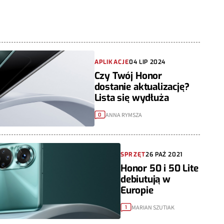
APLIKACJE
04 LIP 2024
Czy Twój Honor
dostanie aktualizację?
Lista się wydłuża
ANNA RYMSZA
0
SPRZĘT
26 PAŹ 2021
Honor 50 i 50 Lite
debiutują w
Europie
MARIAN SZUTIAK
1