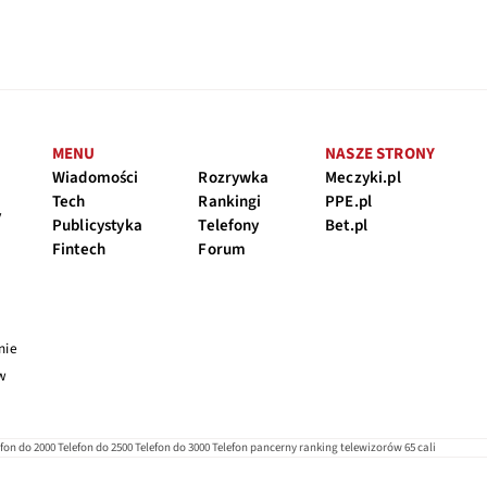
MENU
NASZE STRONY
Wiadomości
Rozrywka
Meczyki.pl
Tech
Rankingi
PPE.pl
y
Publicystyka
Telefony
Bet.pl
Fintech
Forum
nie
 w
efon do 2000
Telefon do 2500
Telefon do 3000
Telefon pancerny
ranking telewizorów 65 cali