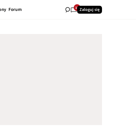
19
ony
Forum
Zaloguj się