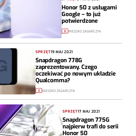
Honor 50 z usługami
Google – to już
potwierdzone
MIESZKO ZAGAŃCZYK
0
SPRZĘT
19 MAJ 2021
Snapdragon 778G
zaprezentowany. Czego
oczekiwać po nowym układzie
Qualcomma?
MIESZKO ZAGAŃCZYK
0
SPRZĘT
17 MAJ 2021
Snapdragon 775G
najpierw trafi do serii
Honor 50