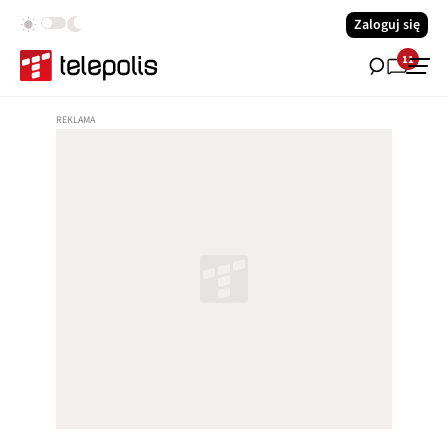
Zaloguj się
11