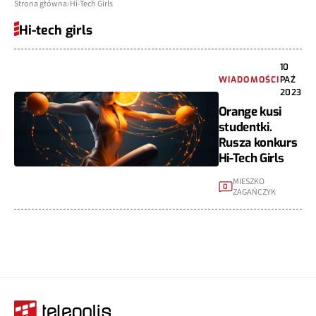
Strona główna
Hi-Tech Girls
Hi-tech girls
10
WIADOMOŚCI
PAŹ
2023
Orange kusi
studentki.
Rusza konkurs
Hi-Tech Girls
MIESZKO
0
ZAGAŃCZYK