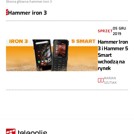
Strona główna
hammer iron 3
Hammer iron 3
05 GRU
SPRZĘT
2019
Hammer Iron
3 i Hammer 5
Smart
wchodzą na
rynek
MARIAN
2
SZUTIAK