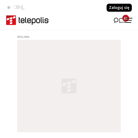
Zaloguj się
23