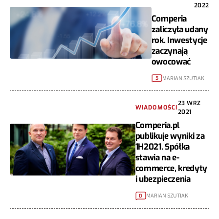
2022
Comperia
zaliczyła udany
rok. Inwestycje
zaczynają
owocować
MARIAN SZUTIAK
5
23 WRZ
WIADOMOŚCI
2021
Comperia.pl
publikuje wyniki za
1H2021. Spółka
stawia na e-
commerce, kredyty
i ubezpieczenia
MARIAN SZUTIAK
0