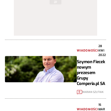
28
WIADOMOŚCI
KWI
2022
Szymon Fiecek
nowym
prezesem
Grupy
Comperia.pl SA
MARIAN SZUTIAK
0
15
WIADOMOŚCI
MAR