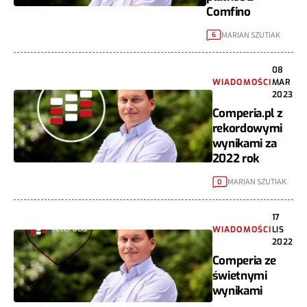
Comfino
MARIAN SZUTIAK
6
08
WIADOMOŚCI
MAR
2023
Comperia.pl z
rekordowymi
wynikami za
2022 rok
MARIAN SZUTIAK
0
17
WIADOMOŚCI
LIS
2022
Comperia ze
świetnymi
wynikami