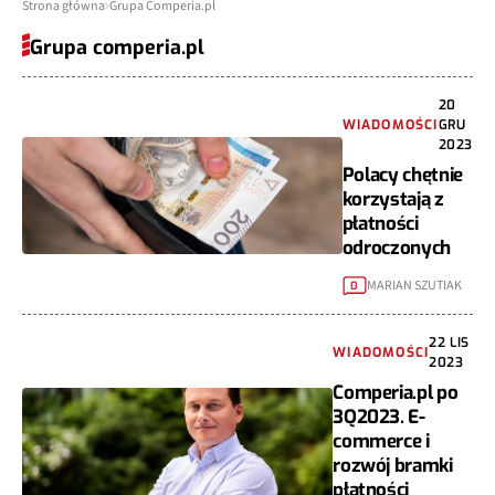
Strona główna
Grupa Comperia.pl
Grupa comperia.pl
20
WIADOMOŚCI
GRU
2023
Polacy chętnie
korzystają z
płatności
odroczonych
MARIAN SZUTIAK
0
22 LIS
WIADOMOŚCI
2023
Comperia.pl po
3Q2023. E-
commerce i
rozwój bramki
płatności