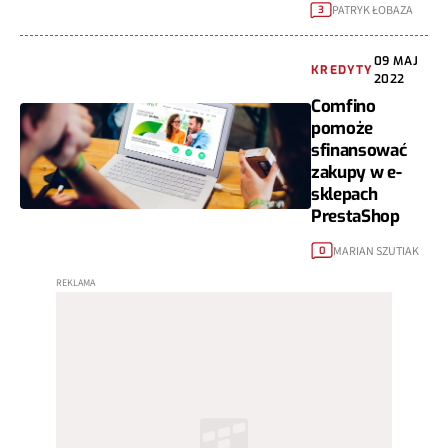
PATRYK ŁOBAZA
3
09 MAJ
KREDYTY
2022
Comfino
pomoże
sfinansować
zakupy w e-
sklepach
PrestaShop
MARIAN SZUTIAK
0