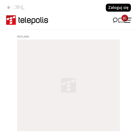
Zaloguj się
33