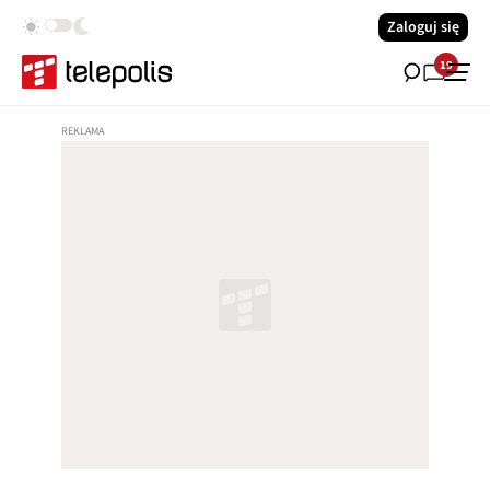
Zaloguj się
19