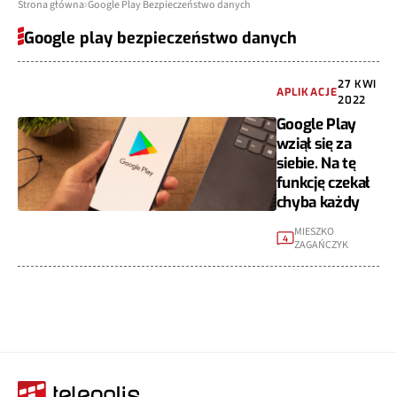
Strona główna
Google Play Bezpieczeństwo danych
Google play bezpieczeństwo danych
27 KWI
APLIKACJE
2022
Google Play
wziął się za
siebie. Na tę
funkcję czekał
chyba każdy
MIESZKO
4
ZAGAŃCZYK