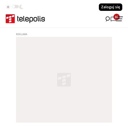
Zaloguj się
38