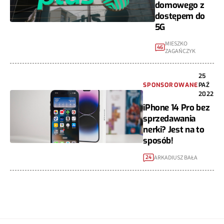
domowego z
dostępem do
5G
MIESZKO
46
ZAGAŃCZYK
25
SPONSOROWANE
PAŹ
2022
iPhone 14 Pro bez
sprzedawania
nerki? Jest na to
sposób!
ARKADIUSZ BAŁA
24