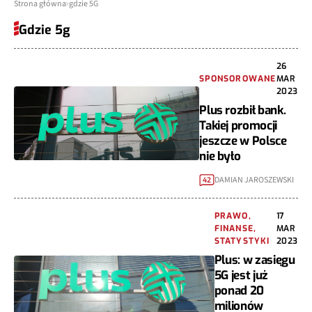
Strona główna
gdzie 5G
Gdzie 5g
26
SPONSOROWANE
MAR
2023
Plus rozbił bank.
Takiej promocji
jeszcze w Polsce
nie było
DAMIAN JAROSZEWSKI
42
PRAWO,
17
FINANSE,
MAR
STATYSTYKI
2023
Plus: w zasięgu
5G jest już
ponad 20
milionów