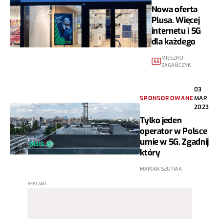
Nowa oferta
Plusa. Więcej
internetu i 5G
dla każdego
MIESZKO
45
ZAGAŃCZYK
03
SPONSOROWANE
MAR
2023
Tylko jeden
operator w Polsce
umie w 5G. Zgadnij
który
MARIAN SZUTIAK