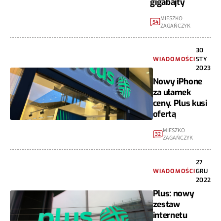
gigabajty
MIESZKO
54
ZAGAŃCZYK
30
WIADOMOŚCI
STY
2023
Nowy iPhone
za ułamek
ceny. Plus kusi
ofertą
MIESZKO
32
ZAGAŃCZYK
27
WIADOMOŚCI
GRU
2022
Plus: nowy
zestaw
internetu