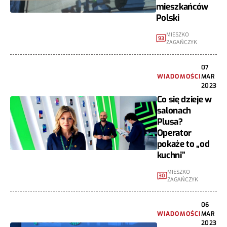
mieszkańców
Polski
MIESZKO
93
ZAGAŃCZYK
07
WIADOMOŚCI
MAR
2023
Co się dzieje w
salonach
Plusa?
Operator
pokaże to „od
kuchni”
MIESZKO
30
ZAGAŃCZYK
06
WIADOMOŚCI
MAR
2023