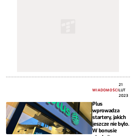
21
WIADOMOŚCI
LUT
2023
Plus
wprowadza
startery, jakich
jeszcze nie było.
W bonusie