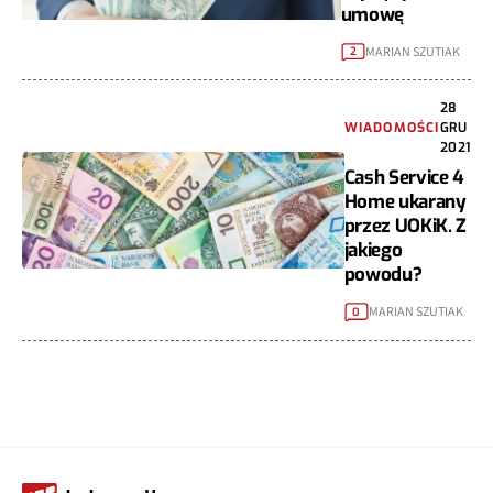
umowę
MARIAN SZUTIAK
2
28
WIADOMOŚCI
GRU
2021
Cash Service 4
Home ukarany
przez UOKiK. Z
jakiego
powodu?
MARIAN SZUTIAK
0