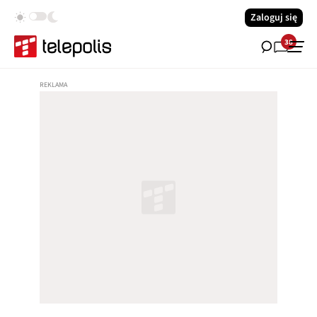
Zaloguj się
38