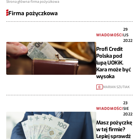
Strona główna
firma pożyczkowa
Firma pożyczkowa
29
WIADOMOŚCI
LIS
2022
Profi Credit
Polska pod
lupą UOKiK.
Kara może być
wysoka
MARIAN SZUTIAK
0
23
WIADOMOŚCI
SIE
2022
Masz pożyczkę
w tej firmie?
Lepiej sprawdź