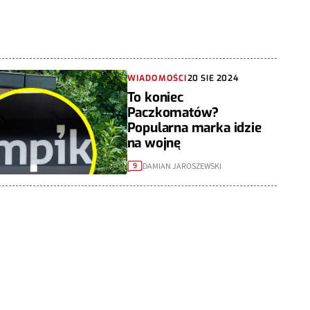
WIADOMOŚCI
20 SIE 2024
To koniec
Paczkomatów?
Popularna marka idzie
na wojnę
DAMIAN JAROSZEWSKI
9