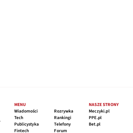
MENU
NASZE STRONY
Wiadomości
Rozrywka
Meczyki.pl
Tech
Rankingi
PPE.pl
y
Publicystyka
Telefony
Bet.pl
Fintech
Forum