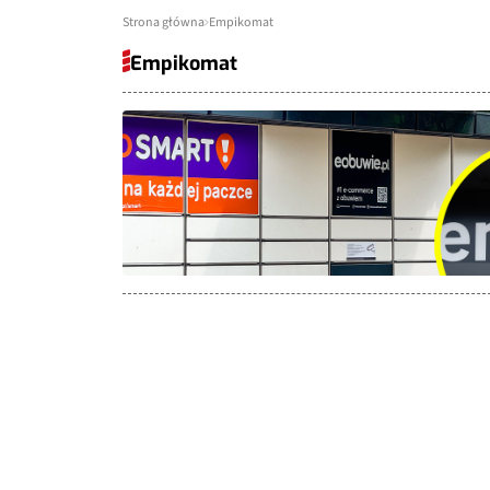
Strona główna
Empikomat
Empikomat