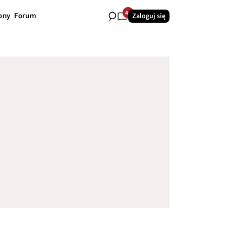
40
ony
Forum
Zaloguj się