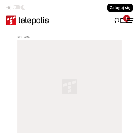
Zaloguj się
7