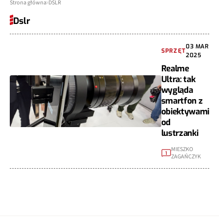
Strona główna
DSLR
Dslr
03 MAR
SPRZĘT
2025
Realme
Ultra: tak
wygląda
smartfon z
obiektywami
od
lustrzanki
MIESZKO
1
ZAGAŃCZYK