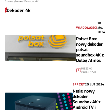
Strona główna
Dekoder 4K
Dekoder 4k
28
WIADOMOŚCI
MAJ
2024
Polsat Box:
nowy dekoder
polsat
soundbox 4K z
Dolby Atmos
MIESZKO
2
ZAGAŃCZYK
SPRZĘT
20 LUT 2024
Netia: nowy
dekoder
Soundbox 4K z
Android TV i