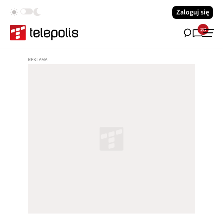
Zaloguj się
28