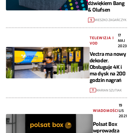
dźwiękiem Bang
& Olufsen
MIESZKO ZAGAŃCZYK
9
17
TELEWIZJA I
MAJ
VOD
2023
Vectra ma nowy
dekoder.
Obsługuje 4K i
ma dysk na 200
godzin nagrań
MARIAN SZUTIAK
11
19
WIADOMOŚCI
LIS
2021
Polsat Box
wprowadza