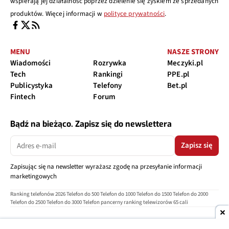
wspierają jej działalność poprzez dzielenie się zyskiem ze sprzedanych
produktów. Więcej informacji w
polityce prywatności
.
MENU
NASZE STRONY
Wiadomości
Rozrywka
Meczyki.pl
Tech
Rankingi
PPE.pl
Publicystyka
Telefony
Bet.pl
Fintech
Forum
Bądź na bieżąco. Zapisz się do newslettera
Zapisz się
Zapisując się na newsletter wyrażasz zgodę na przesyłanie informacji
marketingowych
Ranking telefonów 2026
Telefon do 500
Telefon do 1000
Telefon do 1500
Telefon do 2000
Telefon do 2500
Telefon do 3000
Telefon pancerny
ranking telewizorów 65 cali
O nas
Reklama
Regulamin
Polityka prywatności
Kontakt