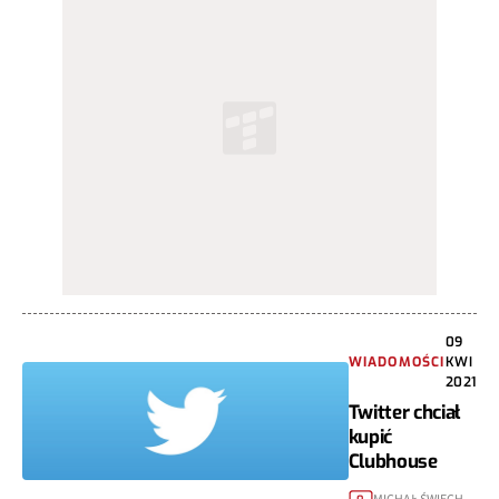
09
WIADOMOŚCI
KWI
2021
Twitter chciał
kupić
Clubhouse