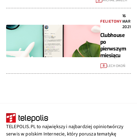
MICHAŁ ŚWIECH
0
16
FELIETONY
MAR
2021
Clubhouse
po
pierwszym
miesiącu
LECH OKOŃ
8
TELEPOLIS.PL to największy i najbardziej opiniotwórczy
serwis w polskim Internecie, który porusza tematykę