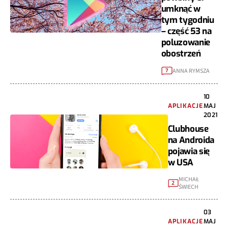
umknąć w
tym tygodniu
– część 53 na
poluzowanie
obostrzeń
ANNA RYMSZA
7
10
APLIKACJE
MAJ
2021
Clubhouse
na Androida
pojawia się
w USA
MICHAŁ
2
ŚWIECH
03
APLIKACJE
MAJ