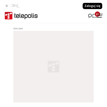
Zaloguj się
13