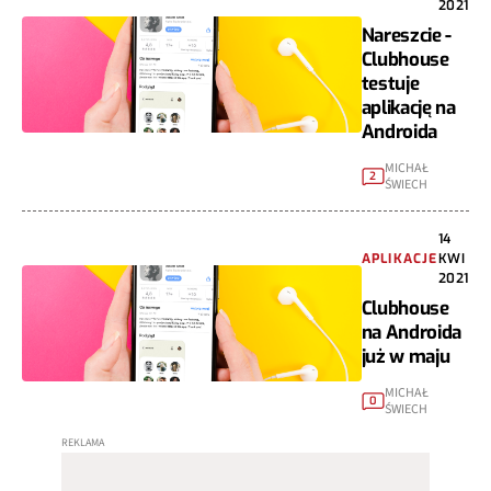
2021
Nareszcie -
Clubhouse
testuje
aplikację na
Androida
MICHAŁ
2
ŚWIECH
14
APLIKACJE
KWI
2021
Clubhouse
na Androida
już w maju
MICHAŁ
0
ŚWIECH