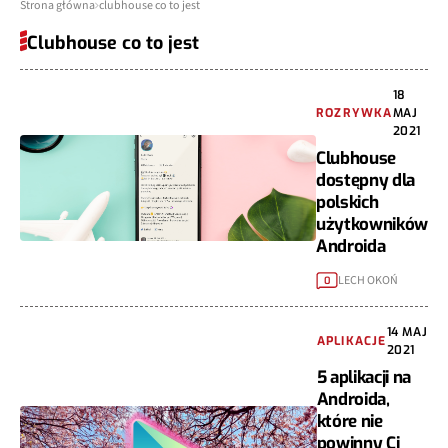
Strona główna
clubhouse co to jest
Clubhouse co to jest
18
ROZRYWKA
MAJ
2021
Clubhouse
dostępny dla
polskich
użytkowników
Androida
LECH OKOŃ
0
14 MAJ
APLIKACJE
2021
5 aplikacji na
Androida,
które nie
powinny Ci