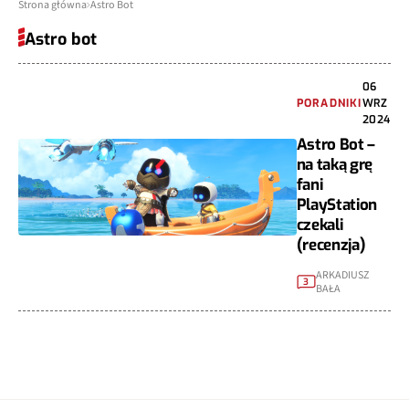
Strona główna
Astro Bot
Astro bot
06
PORADNIKI
WRZ
2024
Astro Bot –
na taką grę
fani
PlayStation
czekali
(recenzja)
ARKADIUSZ
3
BAŁA