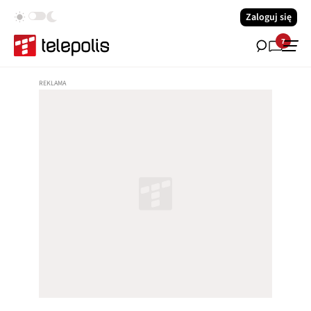
Zaloguj się
7