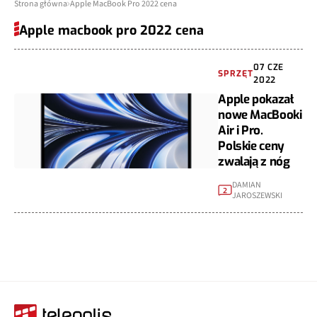
Strona główna
Apple MacBook Pro 2022 cena
Apple macbook pro 2022 cena
07 CZE
SPRZĘT
2022
Apple pokazał
nowe MacBooki
Air i Pro.
Polskie ceny
zwalają z nóg
DAMIAN
2
JAROSZEWSKI