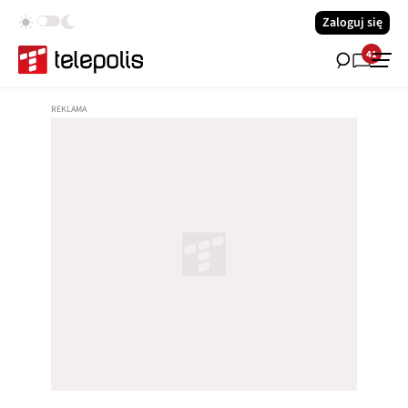
Zaloguj się
41