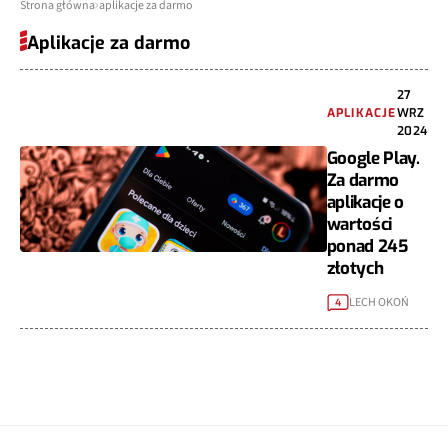
Strona główna
aplikacje za darmo
Aplikacje za darmo
27
APLIKACJE
WRZ
2024
Google Play.
Za darmo
aplikacje o
wartości
ponad 245
złotych
LECH OKOŃ
4