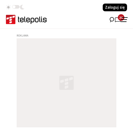
Zaloguj się
26