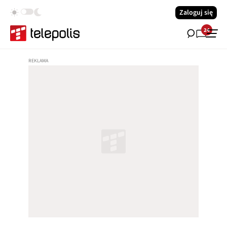
Zaloguj się
24