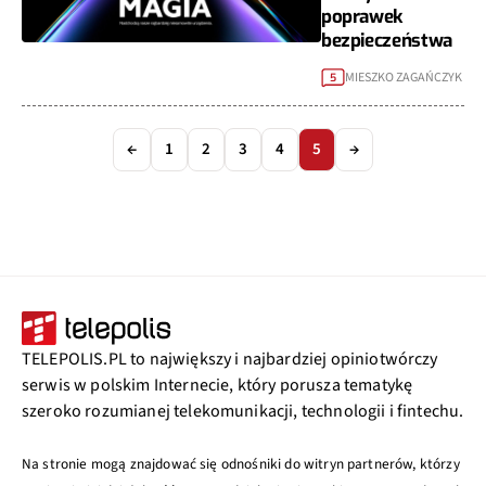
poprawek
bezpieczeństwa
MIESZKO ZAGAŃCZYK
5
←
1
2
3
4
5
→
TELEPOLIS.PL to największy i najbardziej opiniotwórczy
serwis w polskim Internecie, który porusza tematykę
szeroko rozumianej telekomunikacji, technologii i fintechu.
Na stronie mogą znajdować się odnośniki do witryn partnerów, którzy