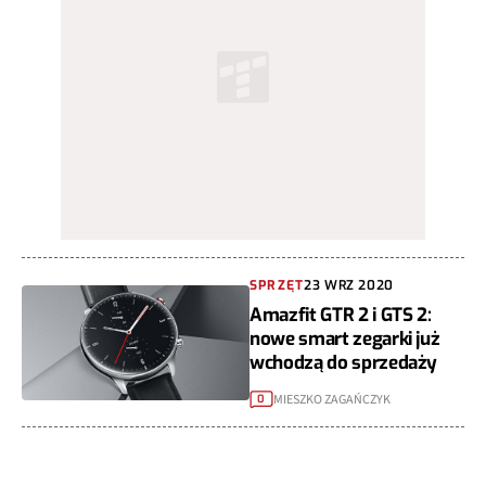
SPRZĘT
23 WRZ 2020
Amazfit GTR 2 i GTS 2:
nowe smart zegarki już
wchodzą do sprzedaży
MIESZKO ZAGAŃCZYK
0