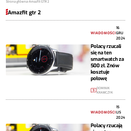
Strona główna
Amazfit GTR 2
Amazfit gtr 2
16
WIADOMOŚCI
GRU
2024
Polacy rzucali
się na ten
smartwatch za
500 zł. Znów
kosztuje
połowę
DOMINIK
9
KRAWCZYK
15
WIADOMOŚCI
LIS
2024
Polacy rzucają