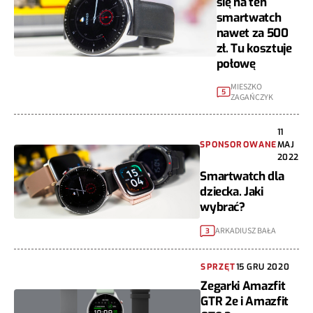
się na ten
smartwatch
nawet za 500
zł. Tu kosztuje
połowę
MIESZKO
5
ZAGAŃCZYK
11
SPONSOROWANE
MAJ
2022
Smartwatch dla
dziecka. Jaki
wybrać?
ARKADIUSZ BAŁA
3
SPRZĘT
15 GRU 2020
Zegarki Amazfit
GTR 2e i Amazfit