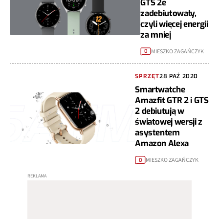
GTS 2e
zadebiutowały,
czyli więcej energii
za mniej
MIESZKO ZAGAŃCZYK
0
SPRZĘT
28 PAŹ 2020
Smartwatche
Amazfit GTR 2 i GTS
2 debiutują w
światowej wersji z
asystentem
Amazon Alexa
MIESZKO ZAGAŃCZYK
0