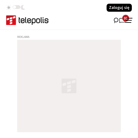
Zaloguj się
39