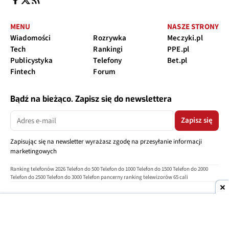
MENU
NASZE STRONY
Wiadomości
Rozrywka
Meczyki.pl
Tech
Rankingi
PPE.pl
Publicystyka
Telefony
Bet.pl
Fintech
Forum
Bądź na bieżąco. Zapisz się do newslettera
Zapisz się
Zapisując się na newsletter wyrażasz zgodę na przesyłanie informacji
marketingowych
Ranking telefonów 2026
Telefon do 500
Telefon do 1000
Telefon do 1500
Telefon do 2000
Telefon do 2500
Telefon do 3000
Telefon pancerny
ranking telewizorów 65 cali
O nas
Reklama
Regulamin
Polityka prywatności
Kontakt
Ustawienia prywatności