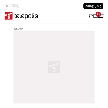
Zaloguj się
23