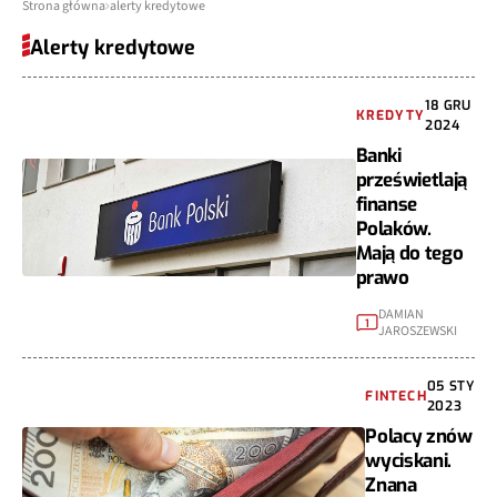
Strona główna
alerty kredytowe
Alerty kredytowe
18 GRU
KREDYTY
2024
Banki
prześwietlają
finanse
Polaków.
Mają do tego
prawo
DAMIAN
1
JAROSZEWSKI
05 STY
FINTECH
2023
Polacy znów
wyciskani.
Znana