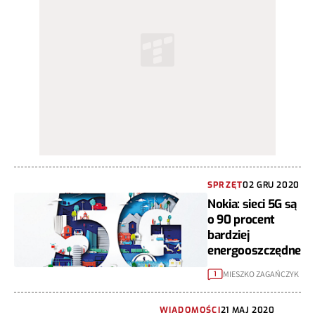
SPRZĘT
02 GRU 2020
Nokia: sieci 5G są
o 90 procent
bardziej
energooszczędne
MIESZKO ZAGAŃCZYK
1
WIADOMOŚCI
21 MAJ 2020