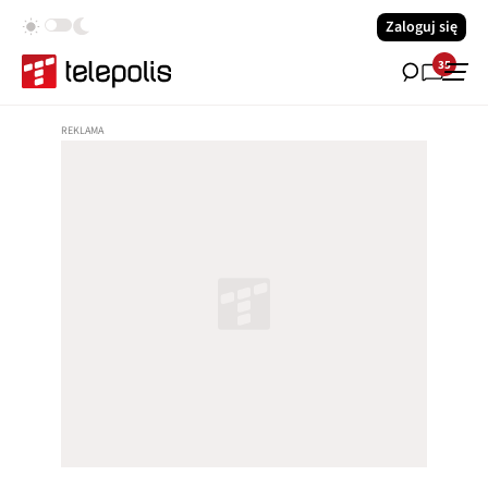
Zaloguj się
35