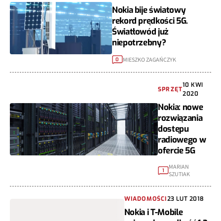
Nokia bije światowy
rekord prędkości 5G.
Światłowód już
niepotrzebny?
MIESZKO ZAGAŃCZYK
0
10 KWI
SPRZĘT
2020
Nokia: nowe
rozwiązania
dostępu
radiowego w
ofercie 5G
MARIAN
1
SZUTIAK
WIADOMOŚCI
23 LUT 2018
Nokia i T-Mobile