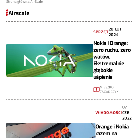
Strona główna
AirScale
Airscale
20 LUT
SPRZĘT
2024
Nokia i Orange:
zero ruchu, zero
watów.
Ekstremalnie
głębokie
uśpienie
MIESZKO
1
ZAGAŃCZYK
07
WIADOMOŚCI
CZE
2022
Orange i Nokia
razem na