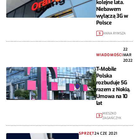
kolejne lata.
Niebawem
wyłączą 3G w
Polsce
ANNA RYMSZA
9
22
WIADOMOŚCI
MAR
2022
T-Mobile
Polska
rozbuduje 5G
razem z Nokią.
Umowa na 10
lat
MIESZKO
9
ZAGAŃCZYK
SPRZĘT
24 CZE 2021