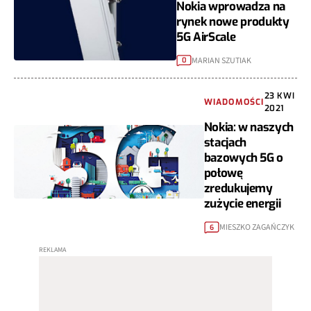
Nokia wprowadza na
rynek nowe produkty
5G AirScale
MARIAN SZUTIAK
0
23 KWI
WIADOMOŚCI
2021
Nokia: w naszych
stacjach
bazowych 5G o
połowę
zredukujemy
zużycie energii
MIESZKO ZAGAŃCZYK
6