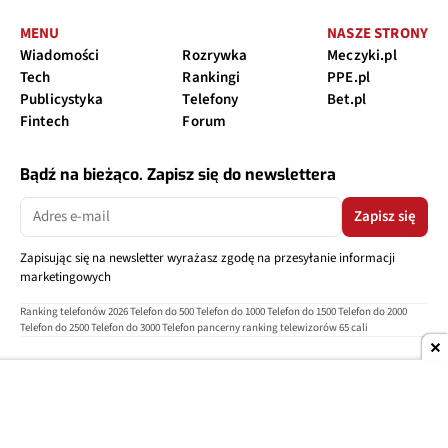
MENU
NASZE STRONY
Wiadomości
Rozrywka
Meczyki.pl
Tech
Rankingi
PPE.pl
Publicystyka
Telefony
Bet.pl
Fintech
Forum
Bądź na bieżąco. Zapisz się do newslettera
Zapisz się
Zapisując się na newsletter wyrażasz zgodę na przesyłanie informacji
marketingowych
Ranking telefonów 2026
Telefon do 500
Telefon do 1000
Telefon do 1500
Telefon do 2000
Telefon do 2500
Telefon do 3000
Telefon pancerny
ranking telewizorów 65 cali
O nas
Reklama
Regulamin
Polityka prywatności
Kontakt
Ustawienia prywatności
Copyright © 2004-2026
TELEPOLIS.PL