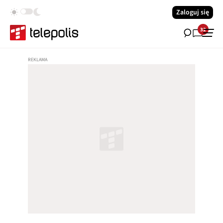
Zaloguj się
32