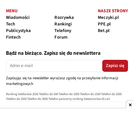
MENU
NASZE STRONY
Wiadomości
Rozrywka
Meczyki.pl
Tech
Rankingi
PPE.pl
Publicystyka
Telefony
Bet.pl
Fintech
Forum
Bądź na bieżąco. Zapisz się do newslettera
Zapisz się
Zapisując się na newsletter wyrażasz zgodę na przesyłanie informacji
marketingowych
Ranking telefonów 2026
Telefon do 500
Telefon do 1000
Telefon do 1500
Telefon do 2000
Telefon do 2500
Telefon do 3000
Telefon pancerny
ranking telewizorów 65 cali
O nas
Reklama
Regulamin
Polityka prywatności
Kontakt
Ustawienia prywatności
Copyright © 2004-2026
TELEPOLIS.PL