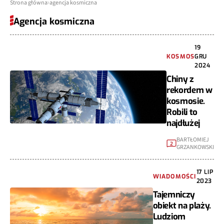
Strona główna
agencja kosmiczna
Agencja kosmiczna
19
KOSMOS
GRU
2024
Chiny z
rekordem w
kosmosie.
Robili to
najdłużej
BARTŁOMIEJ
2
GRZANKOWSKI
17 LIP
WIADOMOŚCI
2023
Tajemniczy
obiekt na plaży.
Ludziom