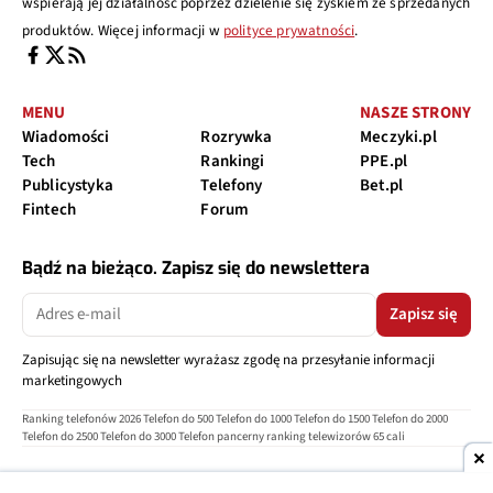
wspierają jej działalność poprzez dzielenie się zyskiem ze sprzedanych
produktów. Więcej informacji w
polityce prywatności
.
MENU
NASZE STRONY
Wiadomości
Rozrywka
Meczyki.pl
Tech
Rankingi
PPE.pl
Publicystyka
Telefony
Bet.pl
Fintech
Forum
Bądź na bieżąco. Zapisz się do newslettera
Zapisz się
Zapisując się na newsletter wyrażasz zgodę na przesyłanie informacji
marketingowych
Ranking telefonów 2026
Telefon do 500
Telefon do 1000
Telefon do 1500
Telefon do 2000
Telefon do 2500
Telefon do 3000
Telefon pancerny
ranking telewizorów 65 cali
O nas
Reklama
Regulamin
Polityka prywatności
Kontakt