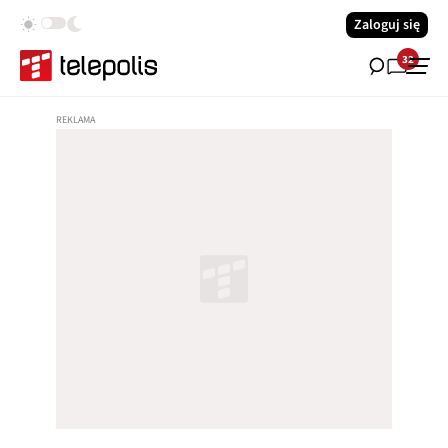
Zaloguj się
32