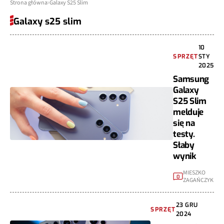
Strona główna
Galaxy S25 Slim
Galaxy s25 slim
10
SPRZĘT
STY
2025
Samsung
Galaxy
S25 Slim
melduje
się na
testy.
Słaby
wynik
MIESZKO
0
ZAGAŃCZYK
23 GRU
SPRZĘT
2024